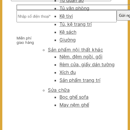
Tủ quần áo
Tủ văn phòng
Kệ tivi
Tủ, kệ trang trí
Kệ sách
Miễn phí
Giường
giao hàng
Sản phẩm nội thất khác
Nệm, đệm ngồi, gối
Rèm cửa, giấy dán tường
Xích đu
Sản phẩm trang trí
Sửa chữa
Bọc ghế sofa
May nệm ghế