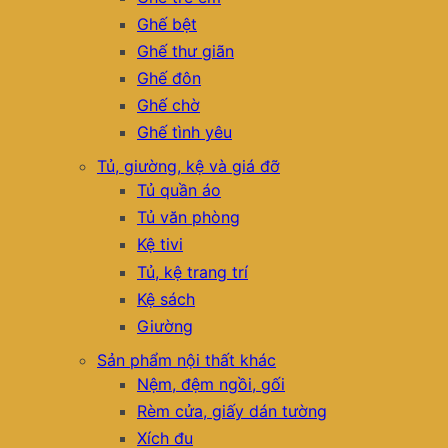
Ghế bệt
Ghế thư giãn
Ghế đôn
Ghế chờ
Ghế tình yêu
Tủ, giường, kệ và giá đỡ
Tủ quần áo
Tủ văn phòng
Kệ tivi
Tủ, kệ trang trí
Kệ sách
Giường
Sản phẩm nội thất khác
Nệm, đệm ngồi, gối
Rèm cửa, giấy dán tường
Xích đu