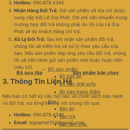
Hotline:
090.878.4345
Nhận Hàng Đổi Trả:
Gửi sản phẩm về địa chỉ được
cung cấp bởi Lê Gia Phát. Chi phí vận chuyển trong
trường hợp đổi trả không phải do lỗi của Lê Gia
Phát sẽ do khách hàng chi trả.
Xử Lý Đổi Trả:
Sau khi nhận sản phẩm đổi trả,
chúng tôi sẽ kiểm tra và xử lý theo yêu cầu của
bạn. Nếu sản phẩm đáp ứng yêu cầu đổi trả, chúng
tôi sẽ tiến hành gửi sản phẩm mới hoặc hoàn tiền
(nếu có).
Bộ sản phẩm
Bộ sưu tập
Sản phẩm bán chạy
Bộ bàn ăn
3.
Thông Tin Liên Hệ
Bộ bàn ghế sofa
Bộ bàn trang điểm
Nếu bạn có bất kỳ câu hỏi nào về chính sách bảo hành
Bàn
và đổi trả, vui lòng liên hệ với chúng tôi qua:
Bàn ăn
Hotline:
090.878.4345
Bàn trà
Email:
legiaphat154@gmail.com
Bàn làm việc