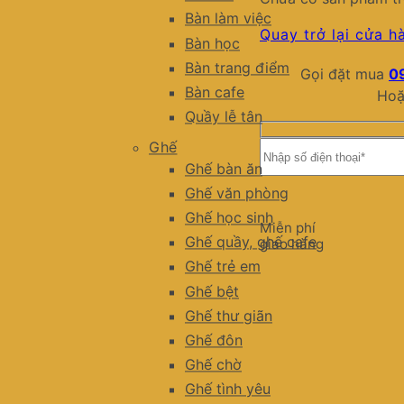
Bàn làm việc
Quay trở lại cửa h
Bàn học
Bàn trang điểm
Gọi đặt mua
0
Bàn cafe
Hoặ
Quầy lễ tân
Ghế
Ghế bàn ăn
Ghế văn phòng
Ghế học sinh
Miễn phí
Ghế quầy, ghế cafe
giao hàng
Ghế trẻ em
Ghế bệt
Ghế thư giãn
Ghế đôn
Ghế chờ
Ghế tình yêu