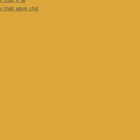
i thất y tế
i thất sảnh chờ