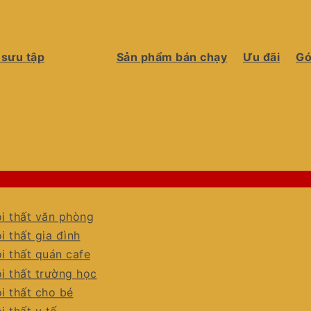
 sưu tập
Sản phẩm bán chạy
Ưu đãi
Gó
i thất văn phòng
i thất gia đình
i thất quán cafe
i thất trường học
i thất cho bé