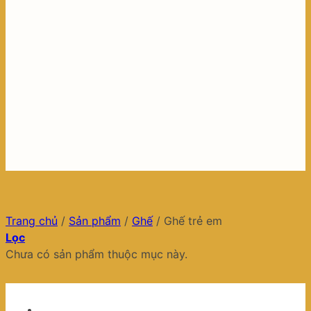
Trang chủ
/
Sản phẩm
/
Ghế
/
Ghế trẻ em
Lọc
Chưa có sản phẩm thuộc mục này.