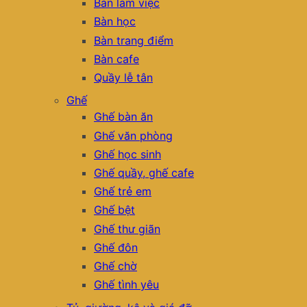
Bàn làm việc
Bàn học
Bàn trang điểm
Bàn cafe
Quầy lễ tân
Ghế
Ghế bàn ăn
Ghế văn phòng
Ghế học sinh
Ghế quầy, ghế cafe
Ghế trẻ em
Ghế bệt
Ghế thư giãn
Ghế đôn
Ghế chờ
Ghế tình yêu