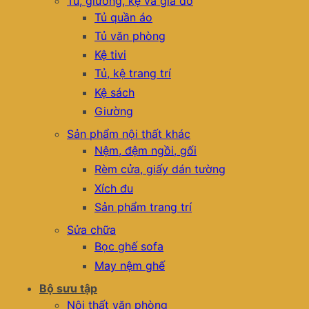
Tủ, giường, kệ và giá đỡ
Tủ quần áo
Tủ văn phòng
Kệ tivi
Tủ, kệ trang trí
Kệ sách
Giường
Sản phẩm nội thất khác
Nệm, đệm ngồi, gối
Rèm cửa, giấy dán tường
Xích đu
Sản phẩm trang trí
Sửa chữa
Bọc ghế sofa
May nệm ghế
Bộ sưu tập
Nội thất văn phòng