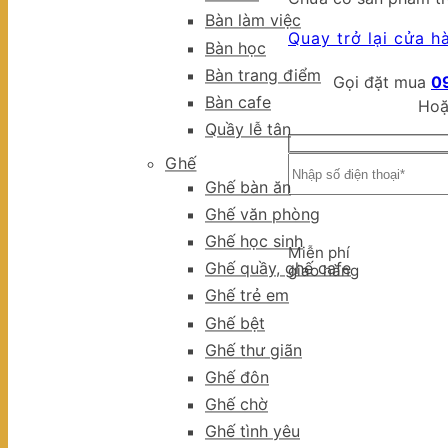
Bàn làm việc
Quay trở lại cửa h
Bàn học
Bàn trang điểm
Gọi đặt mua
0
Bàn cafe
Hoặ
Quầy lễ tân
Ghế
Ghế bàn ăn
Ghế văn phòng
Ghế học sinh
Miễn phí
Ghế quầy, ghế cafe
giao hàng
Ghế trẻ em
Ghế bệt
Ghế thư giãn
Ghế đôn
Ghế chờ
Ghế tình yêu