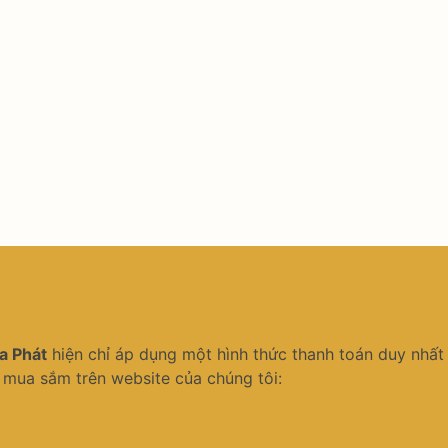
a Phát
hiện chỉ áp dụng một hình thức thanh toán duy nhất
i mua sắm trên website của chúng tôi: