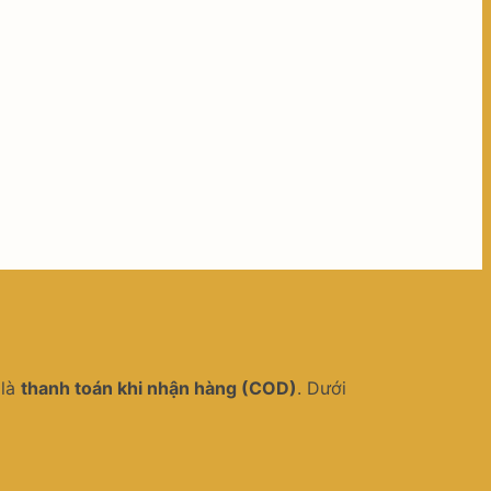
 là
thanh toán khi nhận hàng (COD)
. Dưới