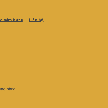
c cảm hứng
Liên hệ
iao hàng.