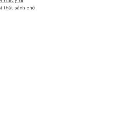
i thất y tế
i thất sảnh chờ