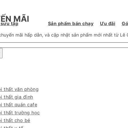
ẾN MÃI
 sưu tập
Sản phẩm bán chạy
Ưu đãi
Gó
khuyến mãi hấp dẫn, và cập nhật sản phẩm mới nhất từ Lê 
i thất văn phòng
i thất gia đình
i thất quán cafe
i thất trường học
i thất cho bé