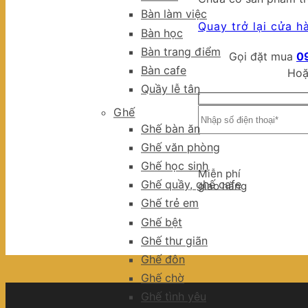
Bàn làm việc
Quay trở lại cửa h
Bàn học
Bàn trang điểm
Gọi đặt mua
0
Bàn cafe
Hoặ
Quầy lễ tân
Ghế
Ghế bàn ăn
Ghế văn phòng
Ghế học sinh
Miễn phí
Ghế quầy, ghế cafe
giao hàng
Ghế trẻ em
Ghế bệt
Ghế thư giãn
Ghế đôn
Ghế chờ
Ghế tình yêu