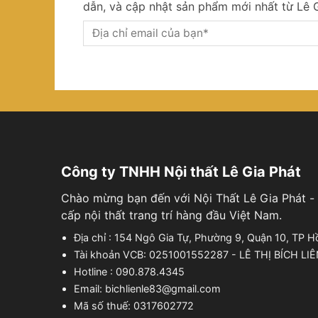
dẫn, và cập nhật sản phẩm mới nhất từ Lê G
Công ty TNHH Nội thất Lê Gia Phát
Chào mừng bạn đến với Nội Thất Lê Gia Phát - 
cấp nội thất trang trí hàng đầu Việt Nam.
Địa chỉ : 154 Ngô Gia Tự, Phường 9, Quận 10, TP H
Tài khoản VCB: 0251001552287 - LÊ THỊ BÍCH LI
Hotline : 090.878.4345
Email: bichlienle83@gmail.com
Mã số thuế: 0317602772