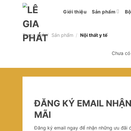
Chuyển
đến
Giới thiệu
Sản phẩm
Bộ
nội
dung
Trang chủ
/
Sản phẩm
/
Nội thất y tế
Chưa có
ĐĂNG KÝ EMAIL NHẬ
MÃI
Đăng ký email ngay để nhận những ưu đãi đ