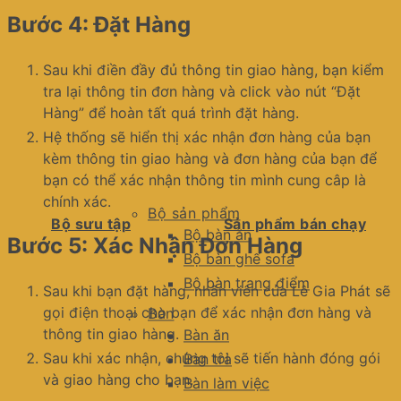
Bước 4: Đặt Hàng
Sau khi điền đầy đủ thông tin giao hàng, bạn kiểm
tra lại thông tin đơn hàng và click vào nút “Đặt
Hàng” để hoàn tất quá trình đặt hàng.
Hệ thống sẽ hiển thị xác nhận đơn hàng của bạn
kèm thông tin giao hàng và đơn hàng của bạn để
bạn có thể xác nhận thông tin mình cung câp là
chính xác.
Bộ sản phẩm
Bộ sưu tập
Sản phẩm bán chạy
Bộ bàn ăn
Bước 5: Xác Nhận Đơn Hàng
Bộ bàn ghế sofa
Bộ bàn trang điểm
Sau khi bạn đặt hàng, nhân viên của Lê Gia Phát sẽ
gọi điện thoại cho bạn để xác nhận đơn hàng và
Bàn
thông tin giao hàng.
Bàn ăn
Sau khi xác nhận, chúng tôi sẽ tiến hành đóng gói
Bàn trà
và giao hàng cho bạn.
Bàn làm việc