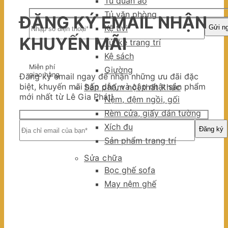
Tủ quần áo
Tủ văn phòng
ĐĂNG KÝ EMAIL NHẬN
Kệ tivi
KHUYẾN MÃI
Tủ, kệ trang trí
Kệ sách
Miễn phí
Giường
giao hàng
Đăng ký email ngay để nhận những ưu đãi đặc
biệt, khuyến mãi hấp dẫn, và cập nhật sản phẩm
Sản phẩm nội thất khác
mới nhất từ Lê Gia Phát!
Nệm, đệm ngồi, gối
Rèm cửa, giấy dán tường
Xích đu
Sản phẩm trang trí
Sửa chữa
Bọc ghế sofa
May nệm ghế