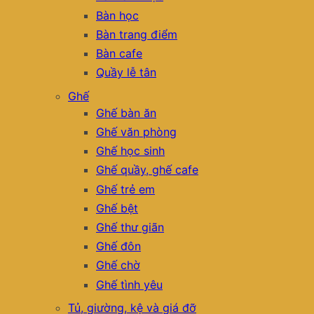
Bàn học
Bàn trang điểm
Bàn cafe
Quầy lễ tân
Ghế
Ghế bàn ăn
Ghế văn phòng
Ghế học sinh
Ghế quầy, ghế cafe
Ghế trẻ em
Ghế bệt
Ghế thư giãn
Ghế đôn
Ghế chờ
Ghế tình yêu
Tủ, giường, kệ và giá đỡ