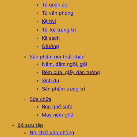
Tủ quần áo
Tủ văn phòng
Kệ tivi
Tủ, kệ trang trí
Kệ sách
Giường
Sản phẩm nội thất khác
Nệm, đệm ngồi, gối
Rèm cửa, giấy dán tường
Xích đu
Sản phẩm trang trí
Sửa chữa
Bọc ghế sofa
May nệm ghế
Bộ sưu tập
Nội thất văn phòng