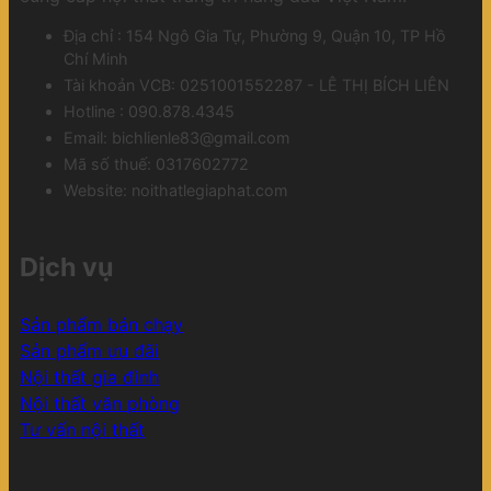
Địa chỉ : 154 Ngô Gia Tự, Phường 9, Quận 10, TP Hồ
Chí Minh
Tài khoản VCB: 0251001552287 - LÊ THỊ BÍCH LIÊN
Hotline : 090.878.4345
Email: bichlienle83@gmail.com
Mã số thuế: 0317602772
Website: noithatlegiaphat.com
Dịch vụ
Sản phẩm bán chạy
Sản phẩm ưu đãi
Nội thất gia đình
Nội thất văn phòng
Tư vấn nội thất