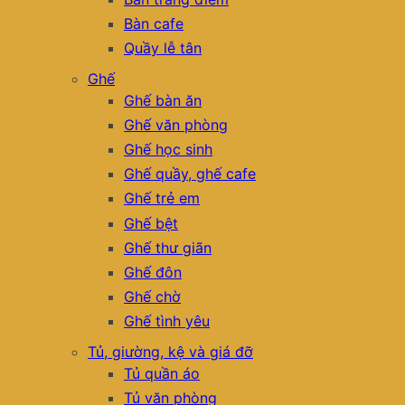
Bàn cafe
Quầy lễ tân
Ghế
Ghế bàn ăn
Ghế văn phòng
Ghế học sinh
Ghế quầy, ghế cafe
Ghế trẻ em
Ghế bệt
Ghế thư giãn
Ghế đôn
Ghế chờ
Ghế tình yêu
Tủ, giường, kệ và giá đỡ
Tủ quần áo
Tủ văn phòng