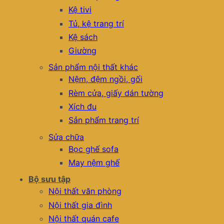
Kệ tivi
Tủ, kệ trang trí
Kệ sách
Giường
Sản phẩm nội thất khác
Nệm, đệm ngồi, gối
Rèm cửa, giấy dán tường
Xích đu
Sản phẩm trang trí
Sửa chữa
Bọc ghế sofa
May nệm ghế
Bộ sưu tập
Nội thất văn phòng
Nội thất gia đình
Nội thất quán cafe