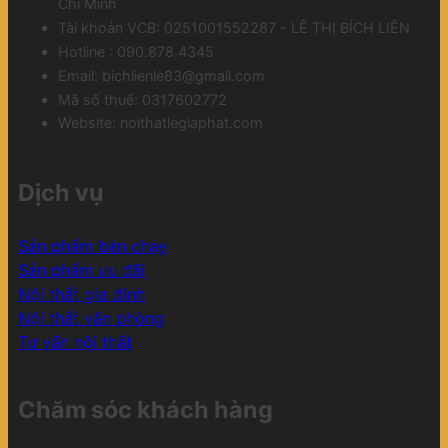
Chí Minh
Tài khoản VCB: 0251001552287 - LÊ THỊ BÍCH LIÊN
Hotline : 090.878.4345
Email: bichlienle83@gmail.com
Mã số thuế: 0317602772
Website: noithatlegiaphat.com
Dịch vụ
Sản phẩm bán chạy
Sản phẩm ưu đãi
Nội thất gia đình
Nội thất văn phòng
Tư vấn nội thất
Chăm sóc khách hàng