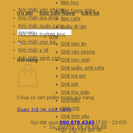
Bàn học
Nội thất văn phòng
Bàn trang điểm
Ưu đãi
Góc cảm hứng
Liên hệ
Nội thất gia đình
Bàn cafe
Nội thất quán cafe
Quầy lễ tân
Tìm
Nội thất trường học
Ghế
kiếm:
Nội thất cho bé
Ghế bàn ăn
Nội thất y tế
Ghế văn phòng
Nội thất sảnh chờ
Ghế học sinh
Giỏ hàng
Ghế quầy, ghế cafe
Ghế trẻ em
Ghế bệt
Ghế thư giãn
Chưa có sản phẩm trong giỏ hàng.
Ghế đôn
Ghế chờ
Quay trở lại cửa hàng
Ghế tình yêu
Gọi đặt mua
090.878.4345
(7:30 - 22:00)
Tủ, giường, kệ và giá đỡ
Hoặc yêu cầu gọi lại