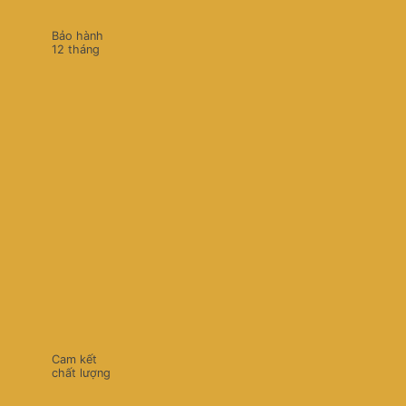
3.500.000 VNĐ.
là:
2.850.000 VNĐ.
Bảo hành
12 tháng
Cam kết
chất lượng