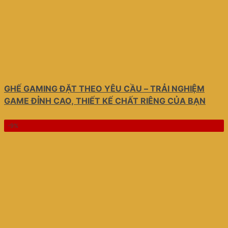
GHẾ GAMING ĐẶT THEO YÊU CẦU – TRẢI NGHIỆM
GAME ĐỈNH CAO, THIẾT KẾ CHẤT RIÊNG CỦA BẠN
-9%