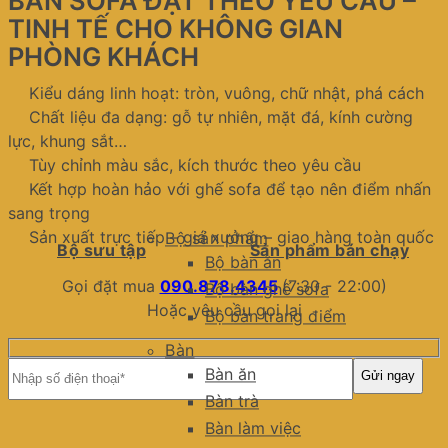
BÀN SOFA ĐẶT THEO YÊU CẦU –
TINH TẾ CHO KHÔNG GIAN
PHÒNG KHÁCH
Kiểu dáng linh hoạt: tròn, vuông, chữ nhật, phá cách
Chất liệu đa dạng: gỗ tự nhiên, mặt đá, kính cường
lực, khung sắt…
Tùy chỉnh màu sắc, kích thước theo yêu cầu
Kết hợp hoàn hảo với ghế sofa để tạo nên điểm nhấn
sang trọng
Sản xuất trực tiếp – giá xưởng – giao hàng toàn quốc
Bộ sản phẩm
Bộ sưu tập
Sản phẩm bán chạy
Bộ bàn ăn
Gọi đặt mua
090.878.4345
(7:30 - 22:00)
Bộ bàn ghế sofa
Hoặc yêu cầu gọi lại
Bộ bàn trang điểm
Bàn
Bàn ăn
Bàn trà
Bàn làm việc