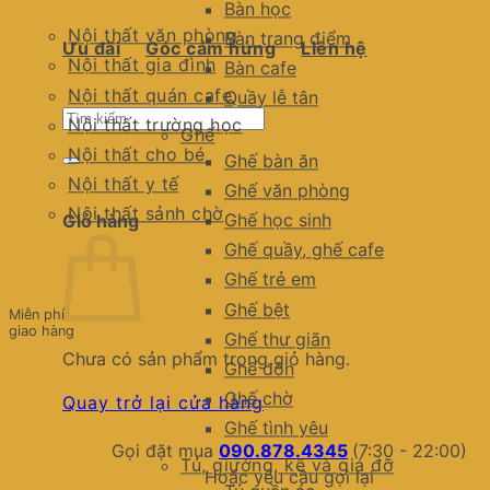
Bàn học
Nội thất văn phòng
Bàn trang điểm
Ưu đãi
Góc cảm hứng
Liên hệ
Nội thất gia đình
Bàn cafe
Nội thất quán cafe
Quầy lễ tân
Tìm
Nội thất trường học
Ghế
kiếm:
Nội thất cho bé
Ghế bàn ăn
Nội thất y tế
Ghế văn phòng
Nội thất sảnh chờ
Ghế học sinh
Giỏ hàng
Ghế quầy, ghế cafe
Ghế trẻ em
Ghế bệt
Miễn phí
giao hàng
Ghế thư giãn
Chưa có sản phẩm trong giỏ hàng.
Ghế đôn
Ghế chờ
Quay trở lại cửa hàng
Ghế tình yêu
Gọi đặt mua
090.878.4345
(7:30 - 22:00)
Tủ, giường, kệ và giá đỡ
Hoặc yêu cầu gọi lại