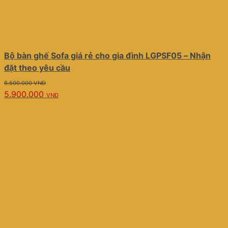
Bộ bàn ghế Sofa giá rẻ cho gia đình LGPSF05 – Nhận
đặt theo yêu cầu
Giá
Giá
6.500.000
VNĐ
5.900.000
gốc
hiện
VNĐ
là:
tại
6.500.000 VNĐ.
là:
5.900.000 VNĐ.