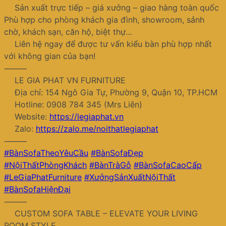
Sản xuất trực tiếp – giá xưởng – giao hàng toàn quốc
Phù hợp cho phòng khách gia đình, showroom, sảnh
chờ, khách sạn, căn hộ, biệt thự…
Liên hệ ngay để được tư vấn kiểu bàn phù hợp nhất
với không gian của bạn!
⸻
LE GIA PHAT VN FURNITURE
Địa chỉ: 154 Ngô Gia Tự, Phường 9, Quận 10, TP.HCM
Hotline: 0908 784 345 (Mrs Liên)
Website:
https://legiaphat.vn
Zalo:
https://zalo.me/noithatlegiaphat
⸻
#BànSofaTheoYêuCầu
#BànSofaĐẹp
#NộiThấtPhòngKhách
#BànTràGỗ
#BànSofaCaoCấp
#LeGiaPhatFurniture
#XưởngSảnXuấtNộiThất
#BànSofaHiệnĐại
⸻
CUSTOM SOFA TABLE – ELEVATE YOUR LIVING
ROOM STYLE