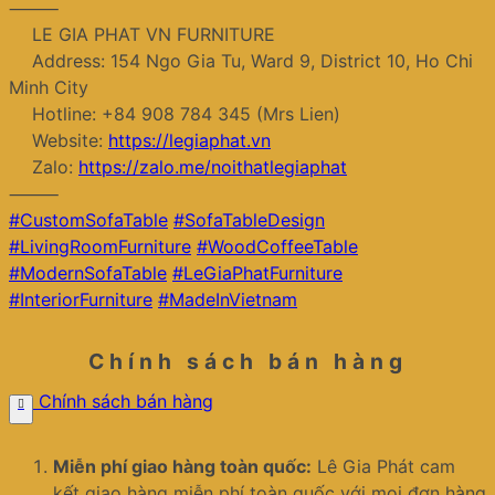
⸻
LE GIA PHAT VN FURNITURE
Address: 154 Ngo Gia Tu, Ward 9, District 10, Ho Chi
Minh City
Hotline: +84 908 784 345 (Mrs Lien)
Website:
https://legiaphat.vn
Zalo:
https://zalo.me/noithatlegiaphat
⸻
#CustomSofaTable
#SofaTableDesign
#LivingRoomFurniture
#WoodCoffeeTable
#ModernSofaTable
#LeGiaPhatFurniture
#InteriorFurniture
#MadeInVietnam
Chính sách bán hàng
Chính sách bán hàng
Miễn phí giao hàng toàn quốc:
Lê Gia Phát cam
kết giao hàng miễn phí toàn quốc với mọi đơn hàng