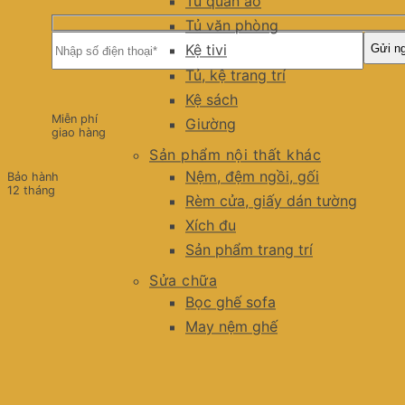
Tủ quần áo
Tủ văn phòng
Kệ tivi
Tủ, kệ trang trí
Kệ sách
Miễn phí
Giường
giao hàng
Sản phẩm nội thất khác
Nệm, đệm ngồi, gối
Bảo hành
12 tháng
Rèm cửa, giấy dán tường
Xích đu
Sản phẩm trang trí
Sửa chữa
Bọc ghế sofa
May nệm ghế