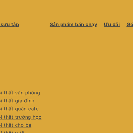
 sưu tập
Sản phẩm bán chạy
Ưu đãi
Gó
i thất văn phòng
i thất gia đình
i thất quán cafe
i thất trường học
i thất cho bé