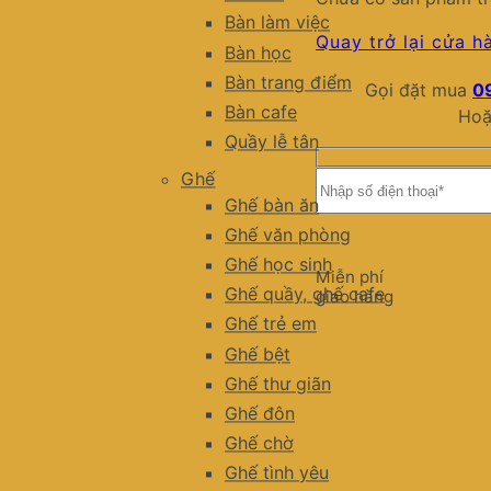
Bàn làm việc
Quay trở lại cửa h
Bàn học
Bàn trang điểm
Gọi đặt mua
0
Bàn cafe
Hoặ
Quầy lễ tân
Ghế
Ghế bàn ăn
Ghế văn phòng
Ghế học sinh
Miễn phí
Ghế quầy, ghế cafe
giao hàng
Ghế trẻ em
Ghế bệt
Ghế thư giãn
Ghế đôn
Ghế chờ
Ghế tình yêu