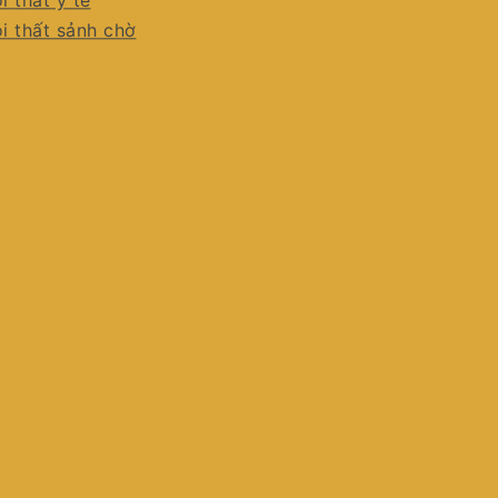
i thất y tế
i thất sảnh chờ