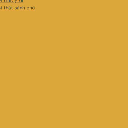
i thất y tế
i thất sảnh chờ