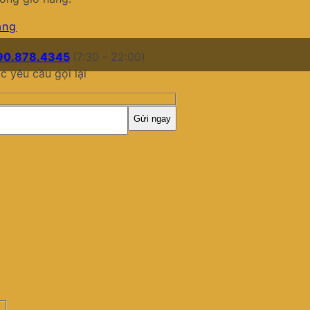
àng
90.878.4345
(7:30 - 22:00)
c yêu cầu gọi lại