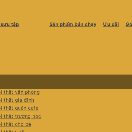
 sưu tập
Sản phẩm bán chạy
Ưu đãi
Gó
i thất văn phòng
i thất gia đình
i thất quán cafe
i thất trường học
i thất cho bé