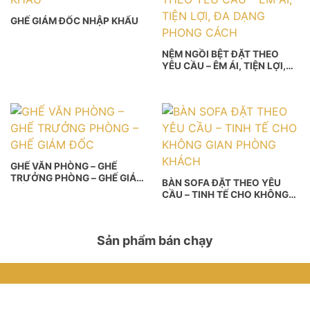
GHẾ GIÁM ĐỐC NHẬP KHẨU
NỆM NGỒI BỆT ĐẶT THEO
YÊU CẦU – ÊM ÁI, TIỆN LỢI,
ĐA DẠNG PHONG CÁCH
GHẾ VĂN PHÒNG – GHẾ
TRƯỞNG PHÒNG – GHẾ GIÁM
BÀN SOFA ĐẶT THEO YÊU
ĐỐC
CẦU – TINH TẾ CHO KHÔNG
GIAN PHÒNG KHÁCH
Sản phẩm bán chạy