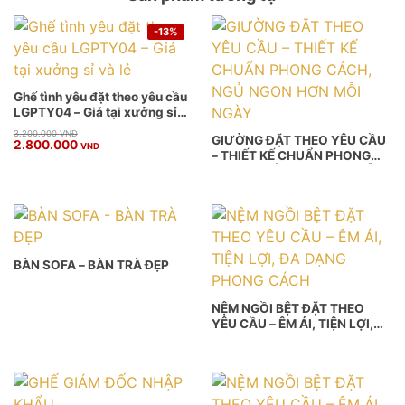
-13%
Ghế tình yêu đặt theo yêu cầu
LGPTY04 – Giá tại xưởng sỉ
và lẻ
Giá
Giá
3.200.000
VNĐ
GIƯỜNG ĐẶT THEO YÊU CẦU
2.800.000
gốc
hiện
VNĐ
– THIẾT KẾ CHUẨN PHONG
là:
tại
3.200.000 VNĐ.
là:
CÁCH, NGỦ NGON HƠN MỖI
2.800.000 VNĐ.
NGÀY
BÀN SOFA – BÀN TRÀ ĐẸP
NỆM NGỒI BỆT ĐẶT THEO
YÊU CẦU – ÊM ÁI, TIỆN LỢI,
ĐA DẠNG PHONG CÁCH