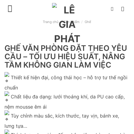
Chuyển
đến
nội
Trang chủ
/
Sản phẩm
/
Ghế
dung
GHẾ VĂN PHÒNG ĐẶT THEO YÊU
CẦU – TỐI ƯU HIỆU SUẤT, NÂNG
TẦM KHÔNG GIAN LÀM VIỆC
Thiết kế hiện đại, công thái học – hỗ trợ tư thế ngồi
chuẩn
Chất liệu đa dạng: lưới thoáng khí, da PU cao cấp,
nệm mousse êm ái
Tùy chỉnh màu sắc, kích thước, tay vịn, bánh xe,
lưng tựa…