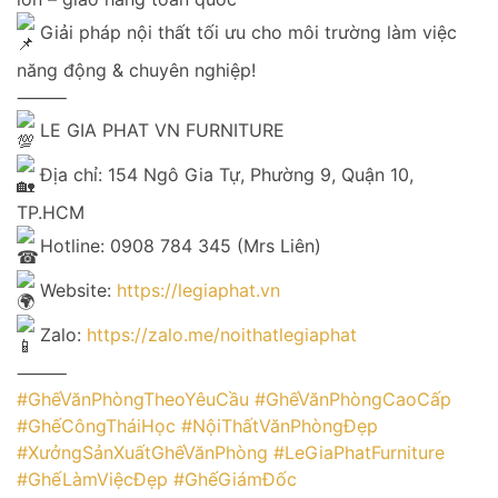
Giải pháp nội thất tối ưu cho môi trường làm việc
năng động & chuyên nghiệp!
⸻
LE GIA PHAT VN FURNITURE
Địa chỉ: 154 Ngô Gia Tự, Phường 9, Quận 10,
TP.HCM
Hotline: 0908 784 345 (Mrs Liên)
Website:
https://legiaphat.vn
Zalo:
https://zalo.me/noithatlegiaphat
⸻
#GhếVănPhòngTheoYêuCầu
#GhếVănPhòngCaoCấp
#GhếCôngTháiHọc
#NộiThấtVănPhòngĐẹp
#XưởngSảnXuấtGhếVănPhòng
#LeGiaPhatFurniture
#GhếLàmViệcĐẹp
#GhếGiámĐốc