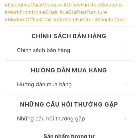
#ExecutiveChairVietnam
#OfficeFurnitureSolutions
#WorkFromHomeChair
#LeGiaPhatFurniture
#ModernOfficeChair
#VietnamFurnitureManufacturer
CHÍNH SÁCH BÁN HÀNG
Chính sách bán hàng
HƯỚNG DẪN MUA HÀNG
Hướng dẫn mua hàng
NHỮNG CÂU HỎI THƯỜNG GẶP
Những câu hỏi thường gặp
Sản phẩm tương tự