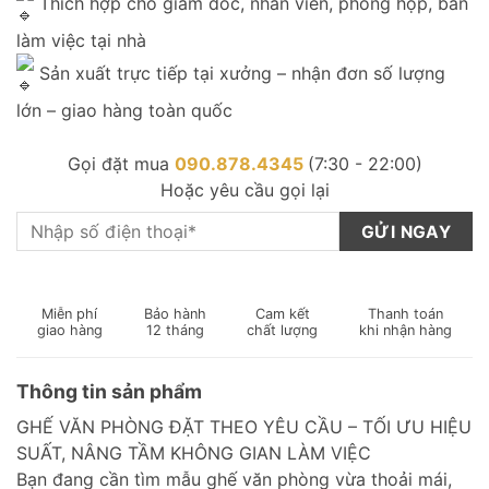
Thích hợp cho giám đốc, nhân viên, phòng họp, bàn
làm việc tại nhà
Sản xuất trực tiếp tại xưởng – nhận đơn số lượng
lớn – giao hàng toàn quốc
Gọi đặt mua
090.878.4345
(7:30 - 22:00)
Hoặc yêu cầu gọi lại
Miễn phí
Bảo hành
Cam kết
Thanh toán
giao hàng
12 tháng
chất lượng
khi nhận hàng
Thông tin sản phẩm
GHẾ VĂN PHÒNG ĐẶT THEO YÊU CẦU – TỐI ƯU HIỆU
SUẤT, NÂNG TẦM KHÔNG GIAN LÀM VIỆC
Bạn đang cần tìm mẫu ghế văn phòng vừa thoải mái,