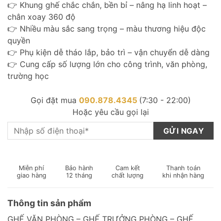
👉 Khung ghế chắc chắn, bền bỉ – nâng hạ linh hoạt –
chân xoay 360 độ
👉 Nhiều màu sắc sang trọng – màu thương hiệu độc
quyền
👉 Phụ kiện dễ tháo lắp, bảo trì – vận chuyển dễ dàng
👉 Cung cấp số lượng lớn cho công trình, văn phòng,
trường học
Gọi đặt mua
090.878.4345
(7:30 - 22:00)
Hoặc yêu cầu gọi lại
Miễn phí
Bảo hành
Cam kết
Thanh toán
giao hàng
12 tháng
chất lượng
khi nhận hàng
Thông tin sản phẩm
GHẾ VĂN PHÒNG – GHẾ TRƯỞNG PHÒNG – GHẾ