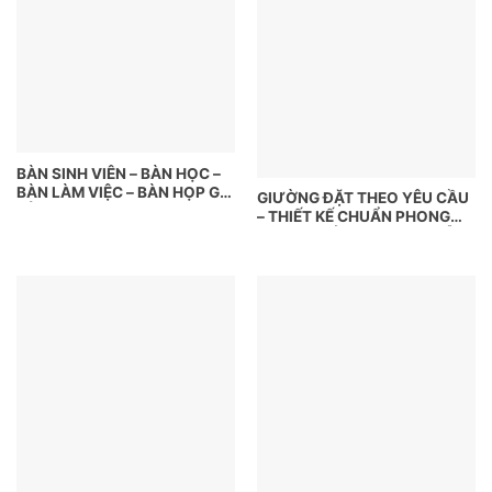
BÀN SINH VIÊN – BÀN HỌC –
BÀN LÀM VIỆC – BÀN HỌP GIÁ
GIƯỜNG ĐẶT THEO YÊU CẦU
RẺ TP.HCM
– THIẾT KẾ CHUẨN PHONG
CÁCH, NGỦ NGON HƠN MỖI
NGÀY