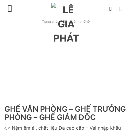
Chuyển
đến
nội
Trang chủ
/
Sản phẩm
/
Ghế
dung
GHẾ VĂN PHÒNG – GHẾ TRƯỞNG
PHÒNG – GHẾ GIÁM ĐỐC
👉 Nệm êm ái, chất liệu Da cao cấp – Vải nhập khẩu