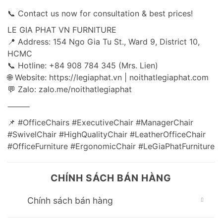
📞 Contact us now for consultation & best prices!
LE GIA PHAT VN FURNITURE
📍 Address: 154 Ngo Gia Tu St., Ward 9, District 10,
HCMC
📞 Hotline: +84 908 784 345 (Mrs. Lien)
🌐 Website: https://legiaphat.vn | noithatlegiaphat.com
💬 Zalo: zalo.me/noithatlegiaphat
⸻
📌 #OfficeChairs #ExecutiveChair #ManagerChair
#SwivelChair #HighQualityChair #LeatherOfficeChair
#OfficeFurniture #ErgonomicChair #LeGiaPhatFurniture
CHÍNH SÁCH BÁN HÀNG
Chính sách bán hàng