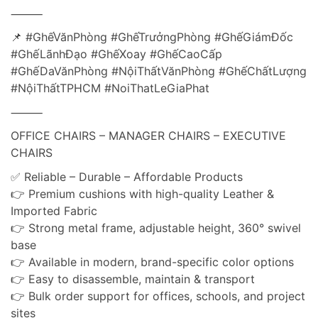
⸻
📌 #GhếVănPhòng #GhếTrưởngPhòng #GhếGiámĐốc
#GhếLãnhĐạo #GhếXoay #GhếCaoCấp
#GhếDaVănPhòng #NộiThấtVănPhòng #GhếChấtLượng
#NộiThấtTPHCM #NoiThatLeGiaPhat
⸻
OFFICE CHAIRS – MANAGER CHAIRS – EXECUTIVE
CHAIRS
✅ Reliable – Durable – Affordable Products
👉 Premium cushions with high-quality Leather &
Imported Fabric
👉 Strong metal frame, adjustable height, 360° swivel
base
👉 Available in modern, brand-specific color options
👉 Easy to disassemble, maintain & transport
👉 Bulk order support for offices, schools, and project
sites