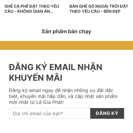
GHẾ CÀ PHÊ ĐẶT THEO YÊU
BÀN GHẾ GỖ NGOÀI TRỜI ĐẶT
CẦU – KHÔNG GIAN ẤN
THEO YÊU CẦU – BỀN ĐẸP
TƯỢNG BẮT ĐẦU TỪ GHẾ
NGỒI
Sản phẩm bán chạy
ĐĂNG KÝ EMAIL NHẬN
KHUYẾN MÃI
Đăng ký email ngay để nhận những ưu đãi đặc
biệt, khuyến mãi hấp dẫn, và cập nhật sản phẩm
mới nhất từ Lê Gia Phát!