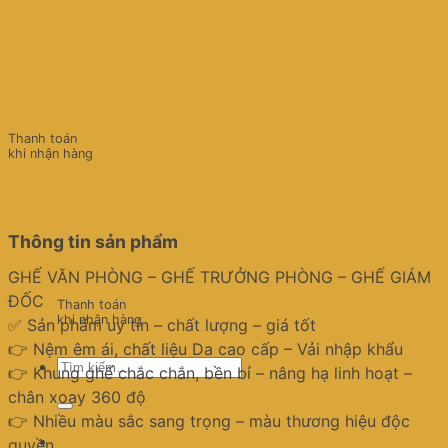
Thanh toán
khi nhận hàng
Thông tin sản phẩm
GHẾ VĂN PHÒNG – GHẾ TRƯỞNG PHÒNG – GHẾ GIÁM
ĐỐC
Thanh toán
khi nhận hàng
✅ Sản phẩm uy tín – chất lượng – giá tốt
👉 Nệm êm ái, chất liệu Da cao cấp – Vải nhập khẩu
Tìm
👉 Khung ghế chắc chắn, bền bỉ – nâng hạ linh hoạt –
kiếm:
chân xoay 360 độ
👉 Nhiều màu sắc sang trọng – màu thương hiệu độc
quyền