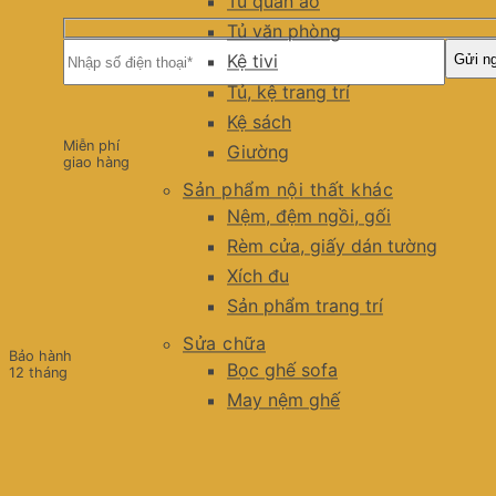
Tủ quần áo
Tủ văn phòng
Kệ tivi
Tủ, kệ trang trí
Kệ sách
Miễn phí
Giường
giao hàng
Sản phẩm nội thất khác
Nệm, đệm ngồi, gối
Rèm cửa, giấy dán tường
Xích đu
Sản phẩm trang trí
Sửa chữa
Bảo hành
Bọc ghế sofa
12 tháng
May nệm ghế