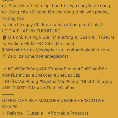
👉 Phụ kiện dễ tháo lắp, bảo trì – vận chuyển dễ dàng
👉 Cung cấp số lượng lớn cho công trình, văn phòng,
trường học
📞 Liên hệ ngay để được tư vấn & báo giá tốt nhất!
LE GIA PHAT VN FURNITURE
🏠 Địa chỉ: 154 Ngô Gia Tự, Phường 9, Quận 10, TP.HCM
📞 Hotline: 0908 784 345 (Mrs Liên)
🌐 Website: https://legiaphat.vn | noithatlegiaphat.com
💬 Zalo: zalo.me/noithatlegiaphat
⸻
📌 #GhếVănPhòng #GhếTrưởngPhòng #GhếGiámĐốc
#GhếLãnhĐạo #GhếXoay #GhếCaoCấp
#GhếDaVănPhòng #NộiThấtVănPhòng #GhếChấtLượng
#NộiThấtTPHCM #NoiThatLeGiaPhat
⸻
OFFICE CHAIRS – MANAGER CHAIRS – EXECUTIVE
CHAIRS
✅ Reliable – Durable – Affordable Products