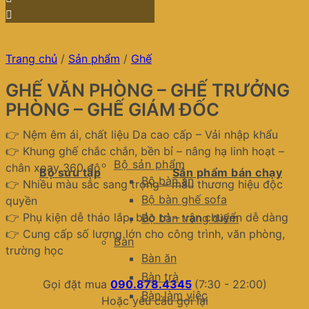
Trang chủ
/
Sản phẩm
/
Ghế
GHẾ VĂN PHÒNG – GHẾ TRƯỞNG
PHÒNG – GHẾ GIÁM ĐỐC
👉 Nệm êm ái, chất liệu Da cao cấp – Vải nhập khẩu
👉 Khung ghế chắc chắn, bền bỉ – nâng hạ linh hoạt –
Bộ sản phẩm
chân xoay 360 độ
Bộ sưu tập
Sản phẩm bán chạy
Bộ bàn ăn
👉 Nhiều màu sắc sang trọng – màu thương hiệu độc
Bộ bàn ghế sofa
quyền
👉 Phụ kiện dễ tháo lắp, bảo trì – vận chuyển dễ dàng
Bộ bàn trang điểm
👉 Cung cấp số lượng lớn cho công trình, văn phòng,
Bàn
trường học
Bàn ăn
Bàn trà
Gọi đặt mua
090.878.4345
(7:30 - 22:00)
Bàn làm việc
Hoặc yêu cầu gọi lại