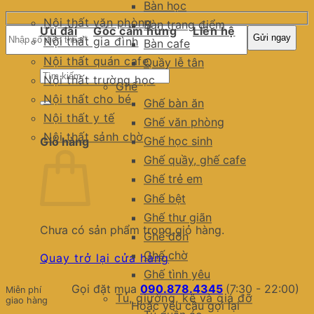
Bàn học
Nội thất văn phòng
Bàn trang điểm
Ưu đãi
Góc cảm hứng
Liên hệ
Nội thất gia đình
Bàn cafe
Nội thất quán cafe
Quầy lễ tân
Tìm
Nội thất trường học
Ghế
kiếm:
Nội thất cho bé
Ghế bàn ăn
Nội thất y tế
Ghế văn phòng
Nội thất sảnh chờ
Ghế học sinh
Giỏ hàng
Ghế quầy, ghế cafe
Ghế trẻ em
Ghế bệt
Ghế thư giãn
Chưa có sản phẩm trong giỏ hàng.
Ghế đôn
Ghế chờ
Quay trở lại cửa hàng
Ghế tình yêu
Gọi đặt mua
090.878.4345
(7:30 - 22:00)
Miễn phí
Tủ, giường, kệ và giá đỡ
giao hàng
Hoặc yêu cầu gọi lại