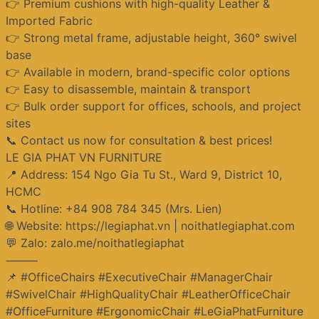
👉 Premium cushions with high-quality Leather &
Imported Fabric
👉 Strong metal frame, adjustable height, 360° swivel
base
👉 Available in modern, brand-specific color options
👉 Easy to disassemble, maintain & transport
👉 Bulk order support for offices, schools, and project
sites
📞 Contact us now for consultation & best prices!
LE GIA PHAT VN FURNITURE
📍 Address: 154 Ngo Gia Tu St., Ward 9, District 10,
HCMC
📞 Hotline: +84 908 784 345 (Mrs. Lien)
🌐 Website: https://legiaphat.vn | noithatlegiaphat.com
💬 Zalo: zalo.me/noithatlegiaphat
⸻
📌 #OfficeChairs #ExecutiveChair #ManagerChair
#SwivelChair #HighQualityChair #LeatherOfficeChair
#OfficeFurniture #ErgonomicChair #LeGiaPhatFurniture