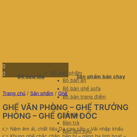
Bộ sản phẩm
Bộ sưu tập
Sản phẩm bán chạy
Bộ bàn ăn
Bộ bàn ghế sofa
Trang chủ
/
Sản phẩm
/
Ghế
Bộ bàn trang điểm
GHẾ VĂN PHÒNG – GHẾ TRƯỞNG
Bàn
PHÒNG – GHẾ GIÁM ĐỐC
Bàn ăn
Bàn trà
👉 Nệm êm ái, chất liệu Da cao cấp – Vải nhập khẩu
Bàn làm việc
👉 Khung ghế chắc chắn, bền bỉ – nâng hạ linh hoạt –