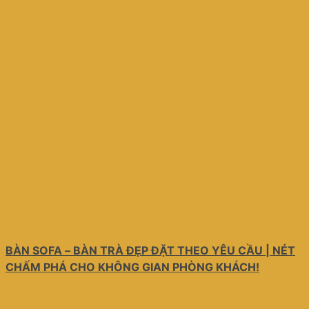
BÀN SOFA – BÀN TRÀ ĐẸP ĐẶT THEO YÊU CẦU | NÉT
CHẤM PHÁ CHO KHÔNG GIAN PHÒNG KHÁCH!