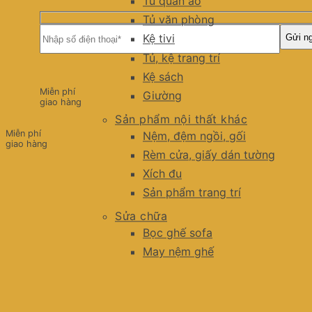
Tủ quần áo
Tủ văn phòng
Kệ tivi
Tủ, kệ trang trí
Kệ sách
Miễn phí
Giường
giao hàng
Sản phẩm nội thất khác
Miễn phí
Nệm, đệm ngồi, gối
giao hàng
Rèm cửa, giấy dán tường
Xích đu
Sản phẩm trang trí
Sửa chữa
Bọc ghế sofa
May nệm ghế