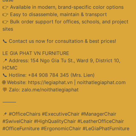
👉 Available in modern, brand-specific color options
👉 Easy to disassemble, maintain & transport
👉 Bulk order support for offices, schools, and project
sites
📞 Contact us now for consultation & best prices!
LE GIA PHAT VN FURNITURE
📍 Address: 154 Ngo Gia Tu St., Ward 9, District 10,
HCMC
📞 Hotline: +84 908 784 345 (Mrs. Lien)
🌐 Website: https://legiaphat.vn | noithatlegiaphat.com
💬 Zalo: zalo.me/noithatlegiaphat
⸻
📌 #OfficeChairs #ExecutiveChair #ManagerChair
#SwivelChair #HighQualityChair #LeatherOfficeChair
#OfficeFurniture #ErgonomicChair #LeGiaPhatFurniture