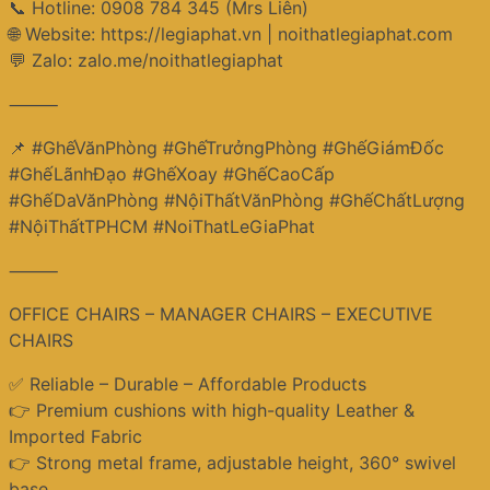
📞 Hotline: 0908 784 345 (Mrs Liên)
🌐 Website: https://legiaphat.vn | noithatlegiaphat.com
💬 Zalo: zalo.me/noithatlegiaphat
⸻
📌 #GhếVănPhòng #GhếTrưởngPhòng #GhếGiámĐốc
#GhếLãnhĐạo #GhếXoay #GhếCaoCấp
#GhếDaVănPhòng #NộiThấtVănPhòng #GhếChấtLượng
#NộiThấtTPHCM #NoiThatLeGiaPhat
⸻
OFFICE CHAIRS – MANAGER CHAIRS – EXECUTIVE
CHAIRS
✅ Reliable – Durable – Affordable Products
👉 Premium cushions with high-quality Leather &
Imported Fabric
👉 Strong metal frame, adjustable height, 360° swivel
base