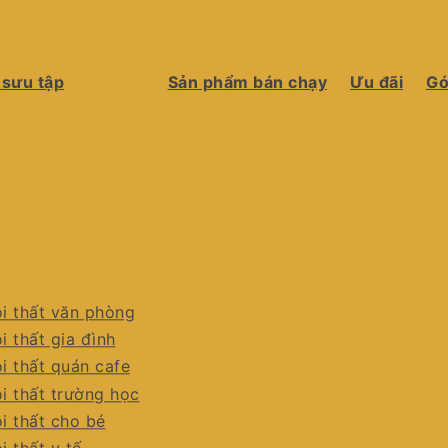
 sưu tập
Sản phẩm bán chạy
Ưu đãi
Gó
i thất văn phòng
i thất gia đình
i thất quán cafe
i thất trường học
i thất cho bé