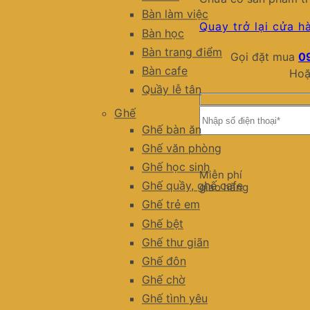
Bàn làm việc
Quay trở lại cửa h
Bàn học
Bàn trang điểm
Gọi đặt mua
0
Bàn cafe
Hoặ
Quầy lễ tân
Ghế
Ghế bàn ăn
Ghế văn phòng
Ghế học sinh
Miễn phí
Ghế quầy, ghế cafe
giao hàng
Ghế trẻ em
Ghế bệt
Ghế thư giãn
Ghế đôn
Ghế chờ
Ghế tình yêu