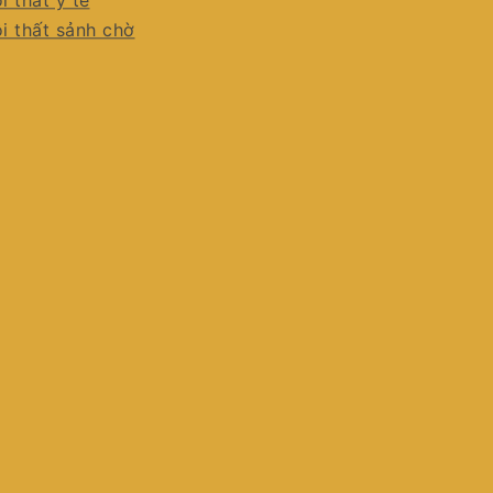
i thất y tế
i thất sảnh chờ