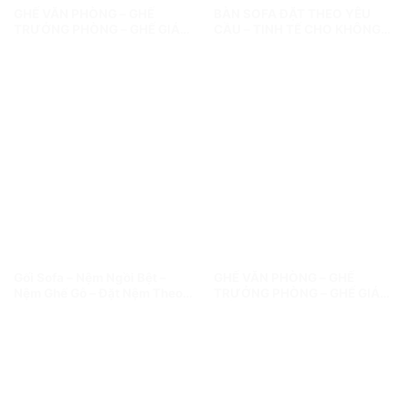
GHẾ VĂN PHÒNG – GHẾ
BÀN SOFA ĐẶT THEO YÊU
TRƯỞNG PHÒNG – GHẾ GIÁM
CẦU – TINH TẾ CHO KHÔNG
ĐỐC
GIAN PHÒNG KHÁCH
Gối Sofa – Nệm Ngồi Bệt –
GHẾ VĂN PHÒNG – GHẾ
Nệm Ghế Gỗ – Đặt Nệm Theo
TRƯỞNG PHÒNG – GHẾ GIÁM
Size
ĐỐC