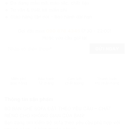
🔹 Đa dạng mẫu mã, màu sắc, chất liệu
🔹 Tư vấn & thiết kế miễn phí
🔹 Giao hàng tận nơi – Bảo hành dài hạn
Gọi đặt mua
090.878.4345
(7:30 - 22:00)
Hoặc yêu cầu gọi lại
Miễn phí
Bảo hành
Cam kết
Thanh toán
giao hàng
12 tháng
chất lượng
khi nhận hàng
Thông tin sản phẩm
BỘ BÀN GHẾ SOFA ĐẶT THEO YÊU CẦU – CHẤT
RIÊNG CHO KHÔNG GIAN CỦA BẠN!
Bạn đang tìm kiếm bộ sofa theo yêu cầu phù hợp với