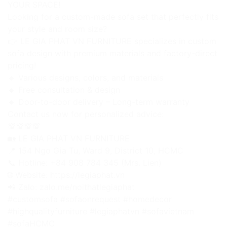
YOUR SPACE!
Looking for a custom-made sofa set that perfectly fits
your style and room size?
👉 LE GIA PHAT VN FURNITURE specializes in custom
sofa design with premium materials and factory-direct
pricing!
🔹 Various designs, colors, and materials
🔹 Free consultation & design
🔹 Door-to-door delivery – Long-term warranty
Contact us now for personalized advice:
💯💯💯💯
🏡 LE GIA PHAT VN FURNITURE
📍 154 Ngo Gia Tu, Ward 9, District 10, HCMC
📞 Hotline: +84 908 784 345 (Mrs. Lien)
🌐 Website: https://legiaphat.vn
📲 Zalo: zalo.me/noithatlegiaphat
#customsofa #sofaonrequest #homedecor
#highqualityfurniture #legiaphatvn #sofavietnam
#sofaHCMC