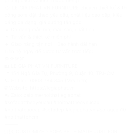
phong cách và kích thước riêng?
👉 LE GIA PHAT VN FURNITURE chuyên thiết kế & thi
công sofa đặt theo yêu cầu, chất liệu cao cấp, kiểu
dáng đa dạng, giá xưởng tận gốc!
🔹 Đa dạng mẫu mã, màu sắc, chất liệu
🔹 Tư vấn & thiết kế miễn phí
🔹 Giao hàng tận nơi – Bảo hành dài hạn
Liên hệ ngay để được tư vấn trực tiếp:
💯💯💯💯
🏡 LE GIA PHAT VN FURNITURE
📍 154 Ngô Gia Tự, Phường 9, Quận 10, TP.HCM
📞 Hotline: 0908 784 345 (Mrs Liên)
🌐 Website: https://legiaphat.vn
📲 Zalo: zalo.me/noithatlegiaphat
#sofadattheoyeucau #noithattheoyeucau
#noithatcaocap #sofadep #legiaphatvn #sofaquan10
#noithattphcm
⸻
🇺🇸 CUSTOMIZED SOFA SET – MADE JUST FOR