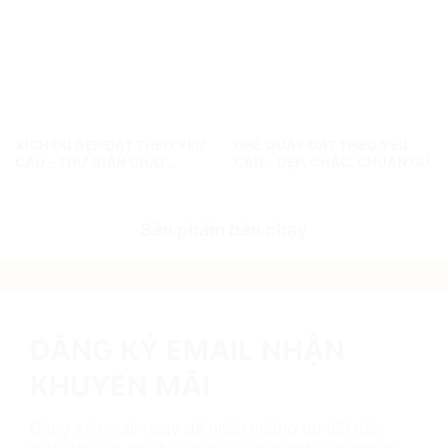
XÍCH ĐU ĐẸP ĐẶT THEO YÊU
GHẾ QUẦY ĐẶT THEO YÊU
CẦU – THƯ GIÃN CHẤT
CẦU – ĐẸP, CHẮC, CHUẨN GU
RIÊNG, KHÔNG GIAN THÊM
CHẤT!
Sản phẩm bán chạy
ĐĂNG KÝ EMAIL NHẬN
KHUYẾN MÃI
Đăng ký email ngay để nhận những ưu đãi đặc
biệt, khuyến mãi hấp dẫn, và cập nhật sản phẩm