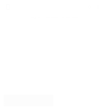
Chuyển
đến
nội
Trang chủ
/
Sản phẩm
/
Bộ sản phẩm
dung