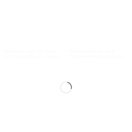
GHẾ ĐƠN – GHẾ THƯ GIÃN
GHẾ VĂN PHÒNG – GHẾ
ĐẶT THEO YÊU CẦU – SANG
TRƯỞNG PHÒNG – GHẾ GIÁM
TRỌNG & TIỆN NGHI CHO MỌI
ĐỐC
KHÔNG GIAN!