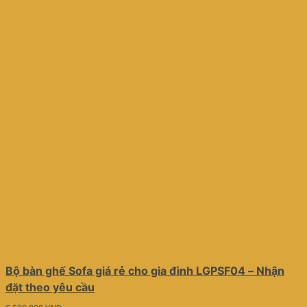
Bộ bàn ghế Sofa giá rẻ cho gia đình LGPSF04 – Nhận
đặt theo yêu cầu