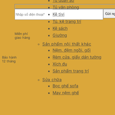
Tủ quần áo
Tủ văn phòng
Kệ tivi
Tủ, kệ trang trí
Kệ sách
Miễn phí
Giường
giao hàng
Sản phẩm nội thất khác
Nệm, đệm ngồi, gối
Rèm cửa, giấy dán tường
Bảo hành
12 tháng
Xích đu
Sản phẩm trang trí
Sửa chữa
Bọc ghế sofa
May nệm ghế