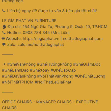
trường học
📞 Liên hệ ngay để được tư vấn & báo giá tốt nhất!
LE GIA PHAT VN FURNITURE
🏠 Địa chỉ: 154 Ngô Gia Tự, Phường 9, Quận 10, TP.HCM
📞 Hotline: 0908 784 345 (Mrs Liên)
🌐 Website: https://legiaphat.vn | noithatlegiaphat.com
💬 Zalo: zalo.me/noithatlegiaphat
⸻
📌 #GhếVănPhòng #GhếTrưởngPhòng #GhếGiámĐốc
#GhếLãnhĐạo #GhếXoay #GhếCaoCấp
#GhếDaVănPhòng #NộiThấtVănPhòng #GhếChấtLượng
#NộiThấtTPHCM #NoiThatLeGiaPhat
⸻
OFFICE CHAIRS – MANAGER CHAIRS – EXECUTIVE
CHAIRS