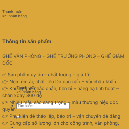
Thanh toán
khi nhận hàng
Thông tin sản phẩm
GHẾ VĂN PHÒNG – GHẾ TRƯỞNG PHÒNG – GHẾ GIÁM
ĐỐC
✅ Sản phẩm uy tín – chất lượng – giá tốt
👉 Nệm êm ái, chất liệu Da cao cấp – Vải nhập khẩu
👉 Khung ghế chắc chắn, bền bỉ – nâng hạ linh hoạt –
Thanh toán
khi nhận hàng
chân xoay 360 độ
👉 Nhiều màu sắc sang trọng – màu thương hiệu độc
Tìm
quyền
kiếm:
👉 Phụ kiện dễ tháo lắp, bảo trì – vận chuyển dễ dàng
👉 Cung cấp số lượng lớn cho công trình, văn phòng,