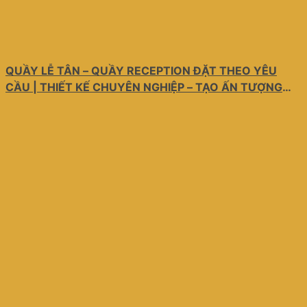
QUẦY LỄ TÂN – QUẦY RECEPTION ĐẶT THEO YÊU
CẦU | THIẾT KẾ CHUYÊN NGHIỆP – TẠO ẤN TƯỢNG
TỪ CÁI NHÌN ĐẦU TIÊN!