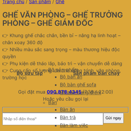
Trang chủ
/
Sản phẩm
/
Ghế
GHẾ VĂN PHÒNG – GHẾ TRƯỞNG
PHÒNG – GHẾ GIÁM ĐỐC
👉 Khung ghế chắc chắn, bền bỉ – nâng hạ linh hoạt –
chân xoay 360 độ
👉 Nhiều màu sắc sang trọng – màu thương hiệu độc
quyền
👉 Phụ kiện dễ tháo lắp, bảo trì – vận chuyển dễ dàng
Bộ sản phẩm
👉 Cung cấp số lượng lớn cho công trình, văn phòng,
Bộ sưu tập
Sản phẩm bán chạy
Bộ bàn ăn
trường học
Bộ bàn ghế sofa
Gọi đặt mua
090.878.4345
(7:30 - 22:00)
Bộ bàn trang điểm
Hoặc yêu cầu gọi lại
Bàn
Bàn ăn
Bàn trà
Bàn làm việc