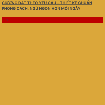
GIƯỜNG ĐẶT THEO YÊU CẦU – THIẾT KẾ CHUẨN
PHONG CÁCH, NGỦ NGON HƠN MỖI NGÀY
-9%