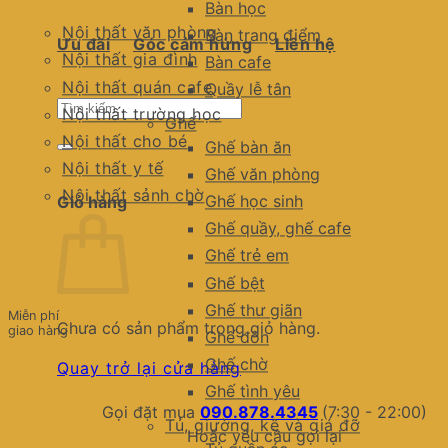
Bàn học
Nội thất văn phòng
Bàn trang điểm
Ưu đãi
Góc cảm hứng
Liên hệ
Nội thất gia đình
Bàn cafe
Nội thất quán cafe
Quầy lễ tân
Tìm
Nội thất trường học
Ghế
kiếm:
Nội thất cho bé
Ghế bàn ăn
Nội thất y tế
Ghế văn phòng
Nội thất sảnh chờ
Ghế học sinh
Giỏ hàng
Ghế quầy, ghế cafe
Ghế trẻ em
Ghế bệt
Ghế thư giãn
Miễn phí
Chưa có sản phẩm trong giỏ hàng.
giao hàng
Ghế đôn
Ghế chờ
Quay trở lại cửa hàng
Ghế tình yêu
Gọi đặt mua
090.878.4345
(7:30 - 22:00)
Tủ, giường, kệ và giá đỡ
Hoặc yêu cầu gọi lại