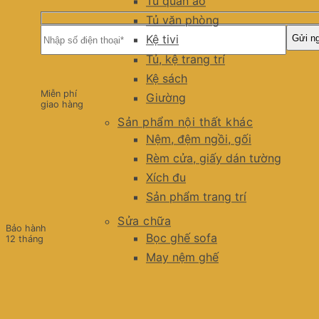
Tủ quần áo
Tủ văn phòng
Kệ tivi
Tủ, kệ trang trí
Kệ sách
Miễn phí
Giường
giao hàng
Sản phẩm nội thất khác
Nệm, đệm ngồi, gối
Rèm cửa, giấy dán tường
Xích đu
Sản phẩm trang trí
Sửa chữa
Bảo hành
Bọc ghế sofa
12 tháng
May nệm ghế