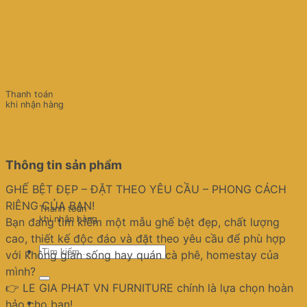
Thanh toán
khi nhận hàng
Thông tin sản phẩm
GHẾ BỆT ĐẸP – ĐẶT THEO YÊU CẦU – PHONG CÁCH
RIÊNG CỦA BẠN!
Thanh toán
khi nhận hàng
Bạn đang tìm kiếm một mẫu ghế bệt đẹp, chất lượng
cao, thiết kế độc đáo và đặt theo yêu cầu để phù hợp
Tìm
với không gian sống hay quán cà phê, homestay của
kiếm:
mình?
👉 LE GIA PHAT VN FURNITURE chính là lựa chọn hoàn
hảo cho bạn!