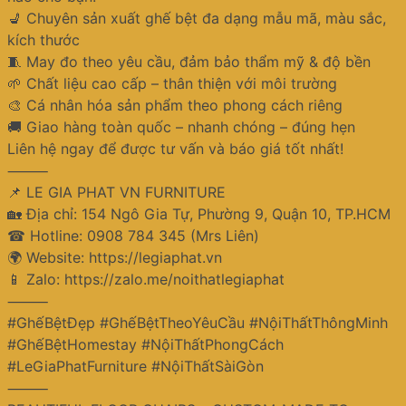
💺 Chuyên sản xuất ghế bệt đa dạng mẫu mã, màu sắc,
kích thước
🧵 May đo theo yêu cầu, đảm bảo thẩm mỹ & độ bền
🌱 Chất liệu cao cấp – thân thiện với môi trường
🎨 Cá nhân hóa sản phẩm theo phong cách riêng
🚚 Giao hàng toàn quốc – nhanh chóng – đúng hẹn
Liên hệ ngay để được tư vấn và báo giá tốt nhất!
⸻
📌 LE GIA PHAT VN FURNITURE
🏡 Địa chỉ: 154 Ngô Gia Tự, Phường 9, Quận 10, TP.HCM
☎ Hotline: 0908 784 345 (Mrs Liên)
🌍 Website: https://legiaphat.vn
📱 Zalo: https://zalo.me/noithatlegiaphat
⸻
#GhếBệtĐẹp #GhếBệtTheoYêuCầu #NộiThấtThôngMinh
#GhếBệtHomestay #NộiThấtPhongCách
#LeGiaPhatFurniture #NộiThấtSàiGòn
⸻