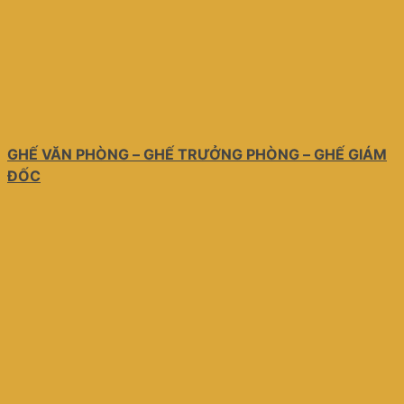
GHẾ VĂN PHÒNG – GHẾ TRƯỞNG PHÒNG – GHẾ GIÁM
ĐỐC