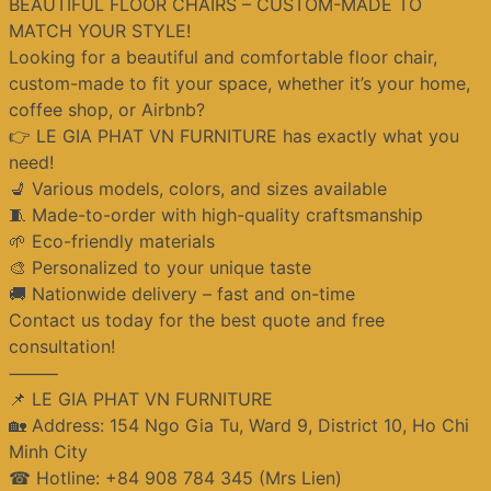
BEAUTIFUL FLOOR CHAIRS – CUSTOM-MADE TO
MATCH YOUR STYLE!
Looking for a beautiful and comfortable floor chair,
custom-made to fit your space, whether it’s your home,
coffee shop, or Airbnb?
👉 LE GIA PHAT VN FURNITURE has exactly what you
need!
💺 Various models, colors, and sizes available
🧵 Made-to-order with high-quality craftsmanship
🌱 Eco-friendly materials
🎨 Personalized to your unique taste
🚚 Nationwide delivery – fast and on-time
Contact us today for the best quote and free
consultation!
⸻
📌 LE GIA PHAT VN FURNITURE
🏡 Address: 154 Ngo Gia Tu, Ward 9, District 10, Ho Chi
Minh City
☎ Hotline: +84 908 784 345 (Mrs Lien)