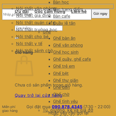
Bàn học
Nội thất văn phòng
Bàn trang điểm
Ưu đãi
Góc cảm hứng
Liên hệ
Nội thất gia đình
Bàn cafe
Nội thất quán cafe
Quầy lễ tân
Tìm
Nội thất trường học
Ghế
kiếm:
Nội thất cho bé
Ghế bàn ăn
Nội thất y tế
Ghế văn phòng
Nội thất sảnh chờ
Ghế học sinh
Giỏ hàng
Ghế quầy, ghế cafe
Ghế trẻ em
Ghế bệt
Ghế thư giãn
Chưa có sản phẩm trong giỏ hàng.
Ghế đôn
Ghế chờ
Quay trở lại cửa hàng
Ghế tình yêu
Gọi đặt mua
090.878.4345
(7:30 - 22:00)
Miễn phí
Tủ, giường, kệ và giá đỡ
giao hàng
Hoặc yêu cầu gọi lại