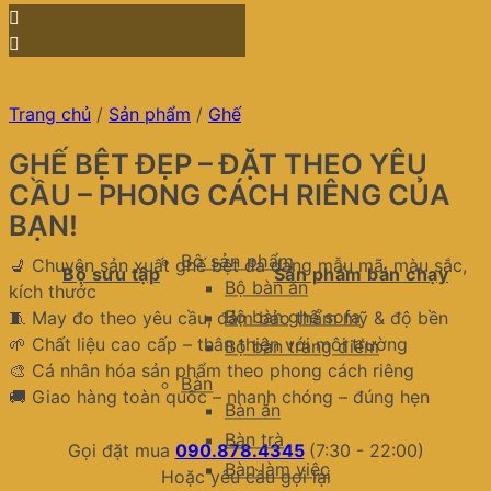
Trang chủ
/
Sản phẩm
/
Ghế
GHẾ BỆT ĐẸP – ĐẶT THEO YÊU
CẦU – PHONG CÁCH RIÊNG CỦA
BẠN!
Bộ sản phẩm
💺 Chuyên sản xuất ghế bệt đa dạng mẫu mã, màu sắc,
Bộ sưu tập
Sản phẩm bán chạy
Bộ bàn ăn
kích thước
Bộ bàn ghế sofa
🧵 May đo theo yêu cầu, đảm bảo thẩm mỹ & độ bền
🌱 Chất liệu cao cấp – thân thiện với môi trường
Bộ bàn trang điểm
🎨 Cá nhân hóa sản phẩm theo phong cách riêng
Bàn
🚚 Giao hàng toàn quốc – nhanh chóng – đúng hẹn
Bàn ăn
Bàn trà
Gọi đặt mua
090.878.4345
(7:30 - 22:00)
Bàn làm việc
Hoặc yêu cầu gọi lại