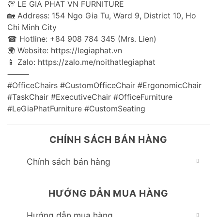
💯 LE GIA PHAT VN FURNITURE
🏡 Address: 154 Ngo Gia Tu, Ward 9, District 10, Ho
Chi Minh City
☎ Hotline: +84 908 784 345 (Mrs. Lien)
🌍 Website: https://legiaphat.vn
📱 Zalo: https://zalo.me/noithatlegiaphat
⸻
#OfficeChairs #CustomOfficeChair #ErgonomicChair
#TaskChair #ExecutiveChair #OfficeFurniture
#LeGiaPhatFurniture #CustomSeating
CHÍNH SÁCH BÁN HÀNG
Chính sách bán hàng
HƯỚNG DẪN MUA HÀNG
Hướng dẫn mua hàng