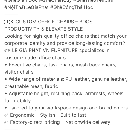
#GhếGiámĐốc #GhếChânQuỳ #GhếTheoYêuCầu
#NộiThấtLeGiaPhat #GhếCôngTháiHọc
⸻
🇺🇸 CUSTOM OFFICE CHAIRS – BOOST
PRODUCTIVITY & ELEVATE STYLE
Looking for high-quality office chairs that match your
corporate identity and provide long-lasting comfort?
👉 LE GIA PHAT VN FURNITURE specializes in
custom-made office chairs:
• Executive chairs, task chairs, mesh back chairs,
visitor chairs
• Wide range of materials: PU leather, genuine leather,
breathable mesh, fabric
• Adjustable height, reclining back, armrests, wheels
for mobility
• Tailored to your workspace design and brand colors
✅ Ergonomic – Stylish – Built to last
✅ Factory-direct pricing – Nationwide delivery
⸻