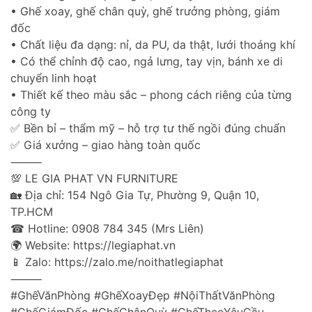
• Ghế xoay, ghế chân quỳ, ghế trưởng phòng, giám
đốc
• Chất liệu đa dạng: nỉ, da PU, da thật, lưới thoáng khí
• Có thể chỉnh độ cao, ngả lưng, tay vịn, bánh xe di
chuyển linh hoạt
• Thiết kế theo màu sắc – phong cách riêng của từng
công ty
✅ Bền bỉ – thẩm mỹ – hỗ trợ tư thế ngồi đúng chuẩn
✅ Giá xưởng – giao hàng toàn quốc
⸻
💯 LE GIA PHAT VN FURNITURE
🏡 Địa chỉ: 154 Ngô Gia Tự, Phường 9, Quận 10,
TP.HCM
☎ Hotline: 0908 784 345 (Mrs Liên)
🌍 Website: https://legiaphat.vn
📱 Zalo: https://zalo.me/noithatlegiaphat
⸻
#GhếVănPhòng #GhếXoayĐẹp #NộiThấtVănPhòng