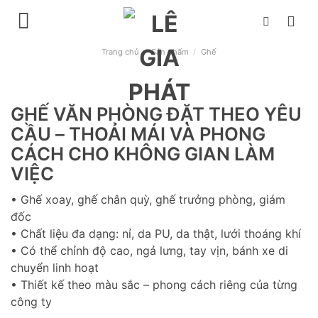
Chuyển
đến
nội
Trang chủ
/
Sản phẩm
/
Ghế
dung
GHẾ VĂN PHÒNG ĐẶT THEO YÊU
CẦU – THOẢI MÁI VÀ PHONG
CÁCH CHO KHÔNG GIAN LÀM
VIỆC
• Ghế xoay, ghế chân quỳ, ghế trưởng phòng, giám
đốc
• Chất liệu đa dạng: nỉ, da PU, da thật, lưới thoáng khí
• Có thể chỉnh độ cao, ngả lưng, tay vịn, bánh xe di
chuyển linh hoạt
• Thiết kế theo màu sắc – phong cách riêng của từng
công ty