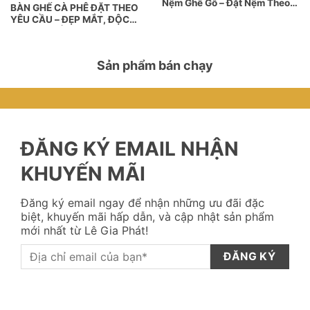
Nệm Ghế Gỗ – Đặt Nệm Theo
BÀN GHẾ CÀ PHÊ ĐẶT THEO
Size
YÊU CẦU – ĐẸP MẮT, ĐỘC
ĐÁO, CHUẨN GU KHÁCH
HÀNG!
Sản phẩm bán chạy
ĐĂNG KÝ EMAIL NHẬN
KHUYẾN MÃI
Đăng ký email ngay để nhận những ưu đãi đặc
biệt, khuyến mãi hấp dẫn, và cập nhật sản phẩm
mới nhất từ Lê Gia Phát!