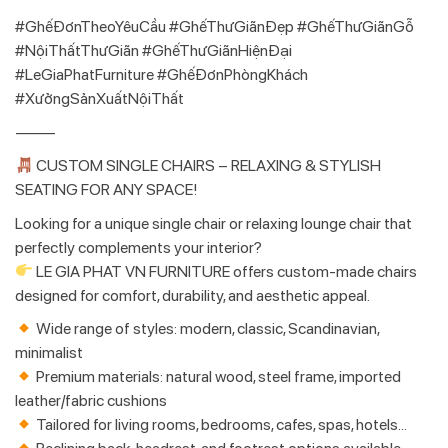
#GhếĐơnTheoYêuCầu #GhếThưGiãnĐẹp #GhếThưGiãnGỗ
#NộiThấtThưGiãn #GhếThưGiãnHiệnĐại
#LeGiaPhatFurniture #GhếĐơnPhòngKhách
#XưởngSảnXuấtNộiThất
⸻
CUSTOM SINGLE CHAIRS – RELAXING & STYLISH
SEATING FOR ANY SPACE!
Looking for a unique single chair or relaxing lounge chair that
perfectly complements your interior?
LE GIA PHAT VN FURNITURE offers custom-made chairs
designed for comfort, durability, and aesthetic appeal.
Wide range of styles: modern, classic, Scandinavian,
minimalist
Premium materials: natural wood, steel frame, imported
leather/fabric cushions
Tailored for living rooms, bedrooms, cafes, spas, hotels…