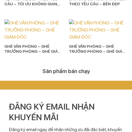
CẦU – TỐI ƯU KHÔNG GIAN,
THEO YÊU CẦU – BỀN ĐẸP
NÂNG TẦM THẨM MỸ
GHẾ VĂN PHÒNG – GHẾ
GHẾ VĂN PHÒNG – GHẾ
TRƯỞNG PHÒNG – GHẾ GIÁM
TRƯỞNG PHÒNG – GHẾ GIÁM
ĐỐC
ĐỐC
Sản phẩm bán chạy
ĐĂNG KÝ EMAIL NHẬN
KHUYẾN MÃI
Đăng ký email ngay để nhận những ưu đãi đặc biệt, khuyến