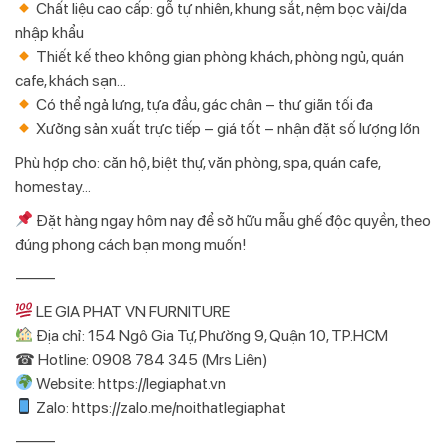
Chất liệu cao cấp: gỗ tự nhiên, khung sắt, nệm bọc vải/da
nhập khẩu
Thiết kế theo không gian phòng khách, phòng ngủ, quán
cafe, khách sạn…
Có thể ngả lưng, tựa đầu, gác chân – thư giãn tối đa
Xưởng sản xuất trực tiếp – giá tốt – nhận đặt số lượng lớn
Phù hợp cho: căn hộ, biệt thự, văn phòng, spa, quán cafe,
homestay…
Đặt hàng ngay hôm nay để sở hữu mẫu ghế độc quyền, theo
đúng phong cách bạn mong muốn!
⸻
LE GIA PHAT VN FURNITURE
Địa chỉ: 154 Ngô Gia Tự, Phường 9, Quận 10, TP.HCM
☎ Hotline: 0908 784 345 (Mrs Liên)
Website: https://legiaphat.vn
Zalo: https://zalo.me/noithatlegiaphat
⸻