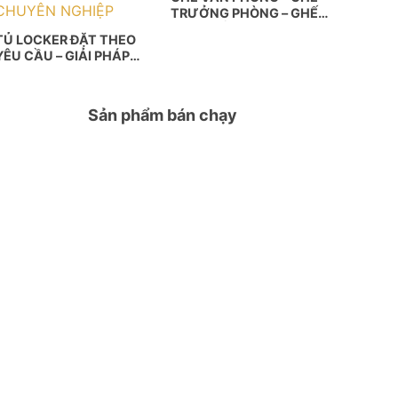
TRƯỞNG PHÒNG – GHẾ
GIÁM ĐỐC
TỦ LOCKER ĐẶT THEO
YÊU CẦU – GIẢI PHÁP
LƯU TRỮ THÔNG MINH
& CHUYÊN NGHIỆP
Sản phẩm bán chạy