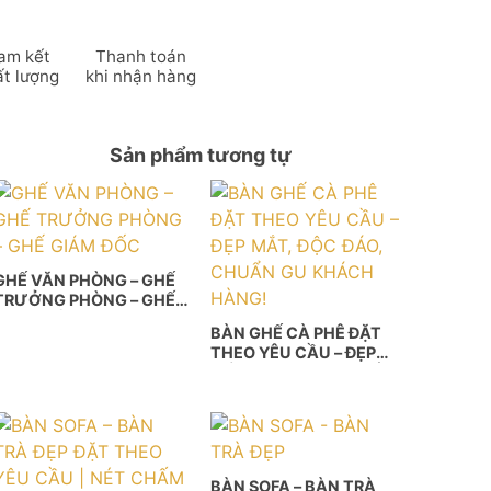
am kết
Thanh toán
ất lượng
khi nhận hàng
Sản phẩm tương tự
GHẾ VĂN PHÒNG – GHẾ
TRƯỞNG PHÒNG – GHẾ
GIÁM ĐỐC
BÀN GHẾ CÀ PHÊ ĐẶT
THEO YÊU CẦU – ĐẸP
MẮT, ĐỘC ĐÁO, CHUẨN
GU KHÁCH HÀNG!
BÀN SOFA – BÀN TRÀ