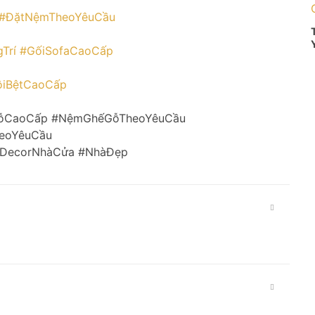
#ĐặtNệmTheoYêuCầu
Trí
#GốiSofaCaoCấp
iBệtCaoCấp
ỗCaoCấp #NệmGhếGỗTheoYêuCầu
eoYêuCầu
 #DecorNhàCửa #NhàĐẹp