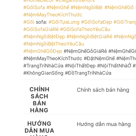
#GốiSofa
#NệmGhế
#NệmNgồiBệt
#NệmGhếGỗ
#NệmMayTheoKíchThước
#Gối
sofa:
#GốiTựaLưng
#GốiSofaĐẹp
#GốiTrang
#GốiSofaGiáRẻ
#GốiSofaTheoYêuCầu
#NệmNgồiBệtĐẹp
#NệmNgồiBệtGiáRẻ
#NệmNgồ
#NệmNgồiBệtTheoYêuCầu
#NệmGhếGỗĐẹp
#NệmGhếGỗGiáRẻ #NệmGhếG
#NệmMayTheoKíchThước #ĐặtNệmGhế #NệmTh
#TrangTríNhàCửa #NộiThấtĐẹp #NộiThấtNhàỞ
#KhôngGianSống #ĐồTrangTríNhàCửa
CHÍNH
Chính sách bán hàng
SÁCH
BÁN
HÀNG
HƯỚNG
Hướng dẫn mua hàng
DẪN MUA