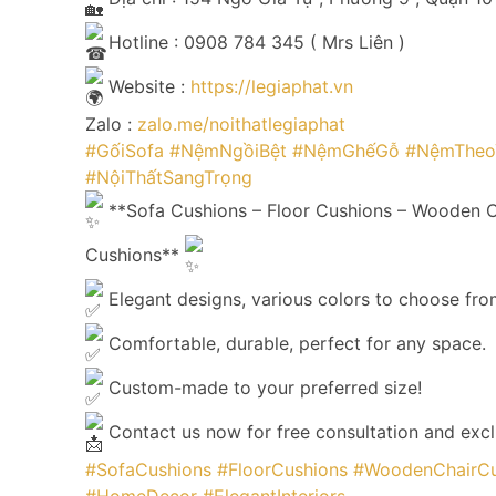
Hotline : 0908 784 345 ( Mrs Liên )
Website :
https://legiaphat.vn
Zalo :
zalo.me/noithatlegiaphat
#GốiSofa
#NệmNgồiBệt
#NệmGhếGỗ
#NệmTheo
#NộiThấtSangTrọng
**Sofa Cushions – Floor Cushions – Wooden C
Cushions**
Elegant designs, various colors to choose fro
Comfortable, durable, perfect for any space.
Custom-made to your preferred size!
Contact us now for free consultation and exclu
#SofaCushions
#FloorCushions
#WoodenChairCu
#HomeDecor
#ElegantInteriors