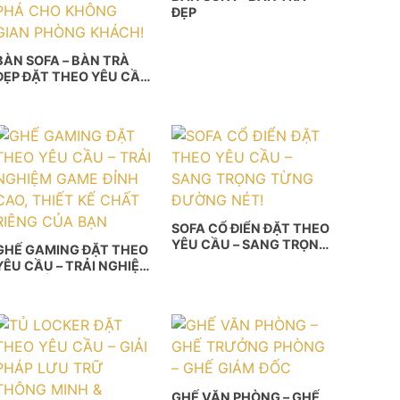
ĐẸP
BÀN SOFA – BÀN TRÀ
ĐẸP ĐẶT THEO YÊU CẦU
| NÉT CHẤM PHÁ CHO
KHÔNG GIAN PHÒNG
KHÁCH!
SOFA CỔ ĐIỂN ĐẶT THEO
YÊU CẦU – SANG TRỌNG
GHẾ GAMING ĐẶT THEO
TỪNG ĐƯỜNG NÉT!
YÊU CẦU – TRẢI NGHIỆM
GAME ĐỈNH CAO, THIẾT
KẾ CHẤT RIÊNG CỦA
BẠN
GHẾ VĂN PHÒNG – GHẾ