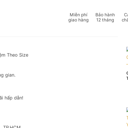
Miễn phí
Bảo hành
C
giao hàng
12 tháng
ch
ệm Theo Size
g gian.
ãi hấp dẫn!
0 , TP.HCM