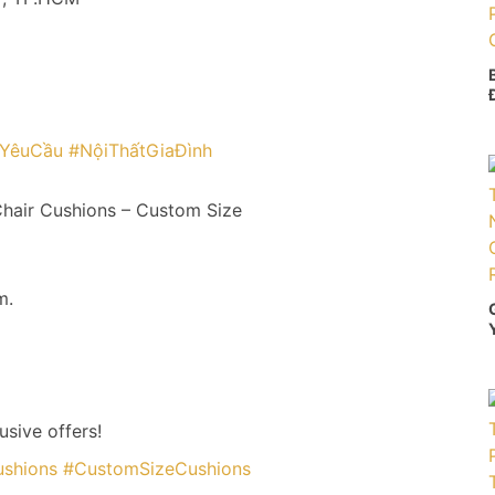
YêuCầu
#NộiThấtGiaĐình
hair Cushions – Custom Size
m.
sive offers!
shions
#CustomSizeCushions