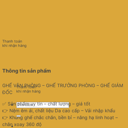
Thanh toán
khi nhận hàng
Thông tin sản phẩm
GHẾ VĂN PHÒNG – GHẾ TRƯỞNG PHÒNG – GHẾ GIÁM
Thanh toán
khi nhận hàng
ĐỐC
✅ Sản phẩm uy tín – chất lượng – giá tốt
Tìm
👉 Nệm êm ái, chất liệu Da cao cấp – Vải nhập khẩu
kiếm:
👉 Khung ghế chắc chắn, bền bỉ – nâng hạ linh hoạt –
chân xoay 360 độ