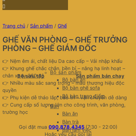
Trang chủ
/
Sản phẩm
/
Ghế
GHẾ VĂN PHÒNG – GHẾ TRƯỞNG
PHÒNG – GHẾ GIÁM ĐỐC
👉 Nệm êm ái, chất liệu Da cao cấp – Vải nhập khẩu
👉 Khung ghế chắc chắn, bền bỉ – nâng hạ linh hoạt –
Bộ sản phẩm
chân xoay 360 độ
Bộ sưu tập
Sản phẩm bán chạy
Bộ bàn ăn
👉 Nhiều màu sắc sang trọng – màu thương hiệu độc
Bộ bàn ghế sofa
quyền
Bộ bàn trang điểm
👉 Phụ kiện dễ tháo lắp, bảo trì – vận chuyển dễ dàng
👉 Cung cấp số lượng lớn cho công trình, văn phòng,
Bàn
trường học
Bàn ăn
Bàn trà
Gọi đặt mua
090.878.4345
(7:30 - 22:00)
Bàn làm việc
Hoặc yêu cầu gọi lại