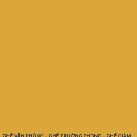
GHẾ VĂN PHÒNG – GHẾ TRƯỞNG PHÒNG – GHẾ GIÁM