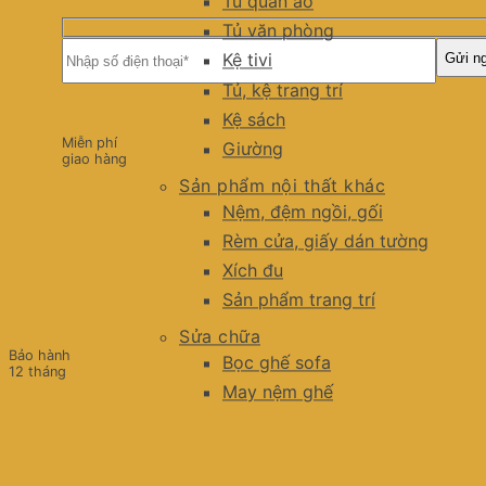
Tủ quần áo
Tủ văn phòng
Kệ tivi
Tủ, kệ trang trí
Kệ sách
Miễn phí
Giường
giao hàng
Sản phẩm nội thất khác
Nệm, đệm ngồi, gối
Rèm cửa, giấy dán tường
Xích đu
Sản phẩm trang trí
Sửa chữa
Bảo hành
Bọc ghế sofa
12 tháng
May nệm ghế