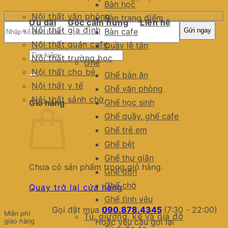
Bàn học
Nội thất văn phòng
Bàn trang điểm
Ưu đãi
Góc cảm hứng
Liên hệ
Nội thất gia đình
Bàn cafe
Nội thất quán cafe
Quầy lễ tân
Tìm
Nội thất trường học
Ghế
kiếm:
Nội thất cho bé
Ghế bàn ăn
Nội thất y tế
Ghế văn phòng
Nội thất sảnh chờ
Ghế học sinh
Giỏ hàng
Ghế quầy, ghế cafe
Ghế trẻ em
Ghế bệt
Ghế thư giãn
Chưa có sản phẩm trong giỏ hàng.
Ghế đôn
Ghế chờ
Quay trở lại cửa hàng
Ghế tình yêu
Gọi đặt mua
090.878.4345
(7:30 - 22:00)
Miễn phí
Tủ, giường, kệ và giá đỡ
Hoặc yêu cầu gọi lại
giao hàng