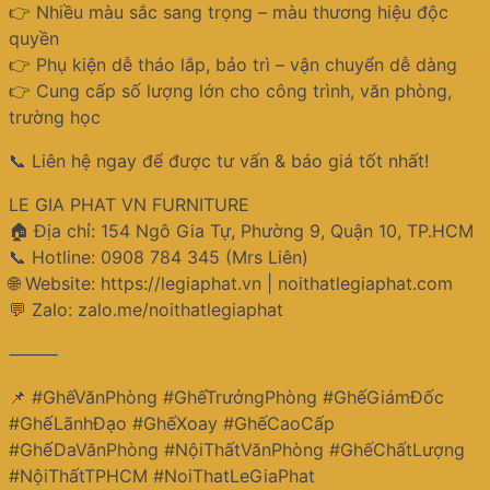
👉 Nhiều màu sắc sang trọng – màu thương hiệu độc
quyền
👉 Phụ kiện dễ tháo lắp, bảo trì – vận chuyển dễ dàng
👉 Cung cấp số lượng lớn cho công trình, văn phòng,
trường học
📞 Liên hệ ngay để được tư vấn & báo giá tốt nhất!
LE GIA PHAT VN FURNITURE
🏠 Địa chỉ: 154 Ngô Gia Tự, Phường 9, Quận 10, TP.HCM
📞 Hotline: 0908 784 345 (Mrs Liên)
🌐 Website: https://legiaphat.vn | noithatlegiaphat.com
💬 Zalo: zalo.me/noithatlegiaphat
⸻
📌 #GhếVănPhòng #GhếTrưởngPhòng #GhếGiámĐốc
#GhếLãnhĐạo #GhếXoay #GhếCaoCấp
#GhếDaVănPhòng #NộiThấtVănPhòng #GhếChấtLượng
#NộiThấtTPHCM #NoiThatLeGiaPhat