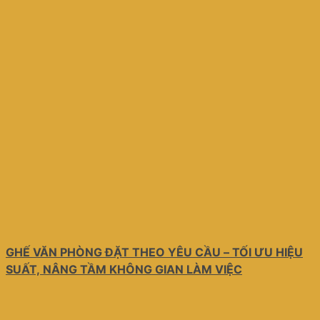
GHẾ VĂN PHÒNG ĐẶT THEO YÊU CẦU – TỐI ƯU HIỆU
SUẤT, NÂNG TẦM KHÔNG GIAN LÀM VIỆC