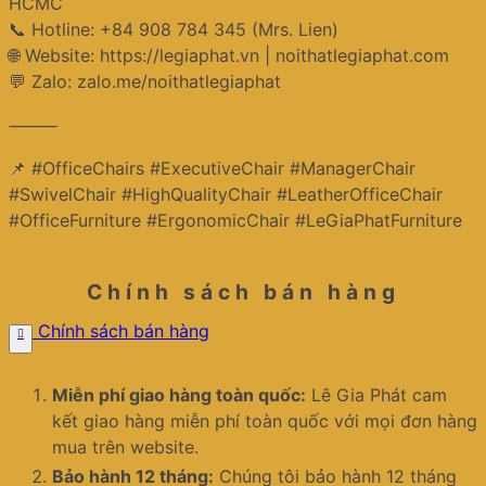
HCMC
📞 Hotline: +84 908 784 345 (Mrs. Lien)
🌐 Website: https://legiaphat.vn | noithatlegiaphat.com
💬 Zalo: zalo.me/noithatlegiaphat
⸻
📌 #OfficeChairs #ExecutiveChair #ManagerChair
#SwivelChair #HighQualityChair #LeatherOfficeChair
#OfficeFurniture #ErgonomicChair #LeGiaPhatFurniture
Chính sách bán hàng
Chính sách bán hàng
Miễn phí giao hàng toàn quốc:
Lê Gia Phát cam
kết giao hàng miễn phí toàn quốc với mọi đơn hàng
mua trên website.
Bảo hành 12 tháng:
Chúng tôi bảo hành 12 tháng