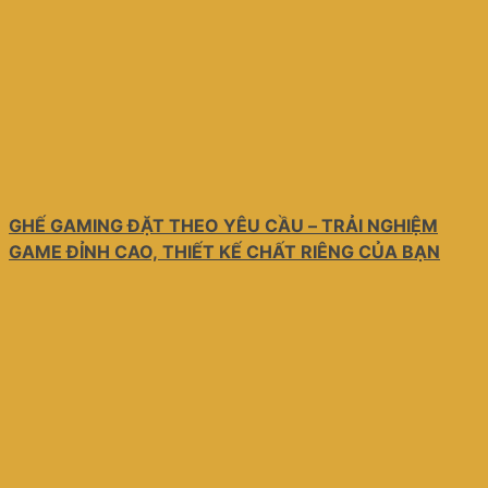
GHẾ GAMING ĐẶT THEO YÊU CẦU – TRẢI NGHIỆM
GAME ĐỈNH CAO, THIẾT KẾ CHẤT RIÊNG CỦA BẠN