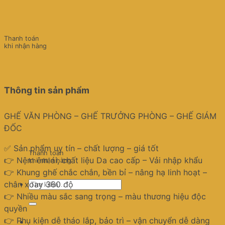
Thanh toán
khi nhận hàng
Thông tin sản phẩm
GHẾ VĂN PHÒNG – GHẾ TRƯỞNG PHÒNG – GHẾ GIÁM
ĐỐC
✅ Sản phẩm uy tín – chất lượng – giá tốt
Thanh toán
👉 Nệm êm ái, chất liệu Da cao cấp – Vải nhập khẩu
khi nhận hàng
👉 Khung ghế chắc chắn, bền bỉ – nâng hạ linh hoạt –
Tìm
chân xoay 360 độ
kiếm:
👉 Nhiều màu sắc sang trọng – màu thương hiệu độc
quyền
👉 Phụ kiện dễ tháo lắp, bảo trì – vận chuyển dễ dàng