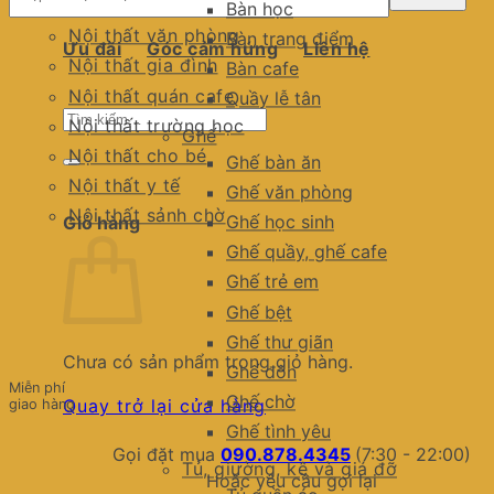
Bàn học
Nội thất văn phòng
Bàn trang điểm
Ưu đãi
Góc cảm hứng
Liên hệ
Nội thất gia đình
Bàn cafe
Nội thất quán cafe
Quầy lễ tân
Tìm
Nội thất trường học
Ghế
kiếm:
Nội thất cho bé
Ghế bàn ăn
Nội thất y tế
Ghế văn phòng
Nội thất sảnh chờ
Ghế học sinh
Giỏ hàng
Ghế quầy, ghế cafe
Ghế trẻ em
Ghế bệt
Ghế thư giãn
Chưa có sản phẩm trong giỏ hàng.
Ghế đôn
Miễn phí
Ghế chờ
Quay trở lại cửa hàng
giao hàng
Ghế tình yêu
Gọi đặt mua
090.878.4345
(7:30 - 22:00)
Tủ, giường, kệ và giá đỡ
Hoặc yêu cầu gọi lại