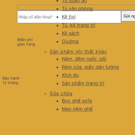
Tủ quần áo
Tủ văn phòng
Kệ tivi
Tủ, kệ trang trí
Kệ sách
Miễn phí
Giường
giao hàng
Sản phẩm nội thất khác
Nệm, đệm ngồi, gối
Rèm cửa, giấy dán tường
Xích đu
Bảo hành
Sản phẩm trang trí
12 tháng
Sửa chữa
Bọc ghế sofa
May nệm ghế