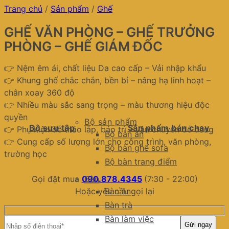
Trang chủ
/
Sản phẩm
/
Ghế
GHẾ VĂN PHÒNG – GHẾ TRƯỞNG
PHÒNG – GHẾ GIÁM ĐỐC
👉 Nệm êm ái, chất liệu Da cao cấp – Vải nhập khẩu
👉 Khung ghế chắc chắn, bền bỉ – nâng hạ linh hoạt –
chân xoay 360 độ
👉 Nhiều màu sắc sang trọng – màu thương hiệu độc
quyền
Bộ sản phẩm
Bộ sưu tập
Sản phẩm bán chạy
👉 Phụ kiện dễ tháo lắp, bảo trì – vận chuyển dễ dàng
Bộ bàn ăn
👉 Cung cấp số lượng lớn cho công trình, văn phòng,
Bộ bàn ghế sofa
trường học
Bộ bàn trang điểm
Gọi đặt mua
090.878.4345
(7:30 - 22:00)
Bàn
Hoặc yêu cầu gọi lại
Bàn ăn
Bàn trà
Bàn làm việc