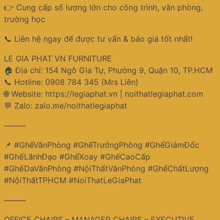
👉 Cung cấp số lượng lớn cho công trình, văn phòng,
trường học
📞 Liên hệ ngay để được tư vấn & báo giá tốt nhất!
LE GIA PHAT VN FURNITURE
🏠 Địa chỉ: 154 Ngô Gia Tự, Phường 9, Quận 10, TP.HCM
📞 Hotline: 0908 784 345 (Mrs Liên)
🌐 Website: https://legiaphat.vn | noithatlegiaphat.com
💬 Zalo: zalo.me/noithatlegiaphat
⸻
📌 #GhếVănPhòng #GhếTrưởngPhòng #GhếGiámĐốc
#GhếLãnhĐạo #GhếXoay #GhếCaoCấp
#GhếDaVănPhòng #NộiThấtVănPhòng #GhếChấtLượng
#NộiThấtTPHCM #NoiThatLeGiaPhat
⸻
OFFICE CHAIRS – MANAGER CHAIRS – EXECUTIVE