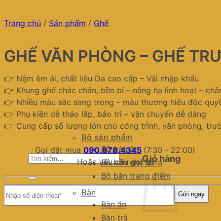
Trang chủ
/
Sản phẩm
/
Ghế
GHẾ VĂN PHÒNG – GHẾ TR
👉 Nệm êm ái, chất liệu Da cao cấp – Vải nhập khẩu
👉 Khung ghế chắc chắn, bền bỉ – nâng hạ linh hoạt – ch
👉 Nhiều màu sắc sang trọng – màu thương hiệu độc quy
👉 Phụ kiện dễ tháo lắp, bảo trì – vận chuyển dễ dàng
👉 Cung cấp số lượng lớn cho công trình, văn phòng, trư
Bộ sản phẩm
Bộ bàn ăn
Gọi đặt mua
090.878.4345
(7:30 - 22:00)
Tìm
Giỏ hàng
Hoặc yêu cầu gọi lại
Bộ bàn ghế sofa
kiếm:
Bộ bàn trang điểm
Bàn
Bàn ăn
Bàn trà