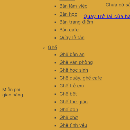
Chưa có sả
Bàn làm việc
Bàn học
Quay trở lại cửa h
Bàn trang điểm
Bàn cafe
Quầy lễ tân
Ghế
Ghế bàn ăn
Ghế văn phòng
Ghế học sinh
Ghế quầy, ghế cafe
Ghế trẻ em
Miễn phí
Ghế bệt
giao hàng
Ghế thư giãn
Ghế đôn
Ghế chờ
Ghế tình yêu