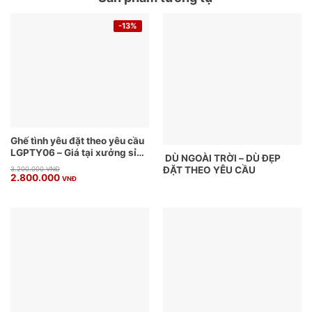
-13%
Ghế tình yêu đặt theo yêu cầu
LGPTY06 – Giá tại xưởng sỉ
DÙ NGOÀI TRỜI – DÙ ĐẸP
và lẻ
Giá
Giá
ĐẶT THEO YÊU CẦU
3.200.000
VNĐ
2.800.000
gốc
hiện
VNĐ
là:
tại
3.200.000 VNĐ.
là:
2.800.000 VNĐ.