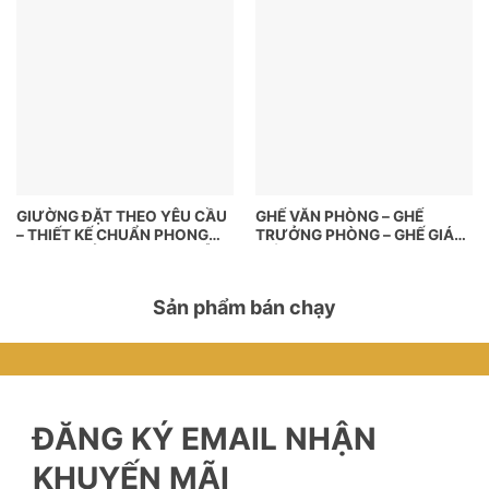
GIƯỜNG ĐẶT THEO YÊU CẦU
GHẾ VĂN PHÒNG – GHẾ
– THIẾT KẾ CHUẨN PHONG
TRƯỞNG PHÒNG – GHẾ GIÁM
CÁCH, NGỦ NGON HƠN MỖI
ĐỐC
NGÀY
Sản phẩm bán chạy
ĐĂNG KÝ EMAIL NHẬN
KHUYẾN MÃI