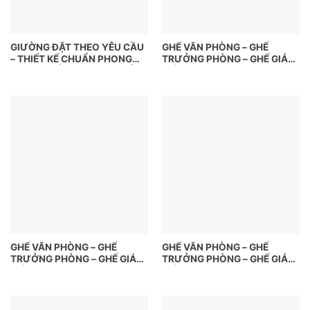
GIƯỜNG ĐẶT THEO YÊU CẦU
GHẾ VĂN PHÒNG – GHẾ
– THIẾT KẾ CHUẨN PHONG
TRƯỞNG PHÒNG – GHẾ GIÁM
CÁCH, NGỦ NGON HƠN MỖI
ĐỐC
NGÀY
GHẾ VĂN PHÒNG – GHẾ
GHẾ VĂN PHÒNG – GHẾ
TRƯỞNG PHÒNG – GHẾ GIÁM
TRƯỞNG PHÒNG – GHẾ GIÁM
ĐỐC
ĐỐC