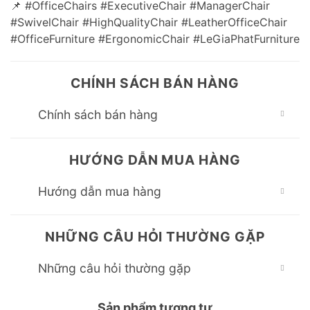
📌 #OfficeChairs #ExecutiveChair #ManagerChair
#SwivelChair #HighQualityChair #LeatherOfficeChair
#OfficeFurniture #ErgonomicChair #LeGiaPhatFurniture
CHÍNH SÁCH BÁN HÀNG
Chính sách bán hàng
HƯỚNG DẪN MUA HÀNG
Hướng dẫn mua hàng
NHỮNG CÂU HỎI THƯỜNG GẶP
Những câu hỏi thường gặp
Sản phẩm tương tự