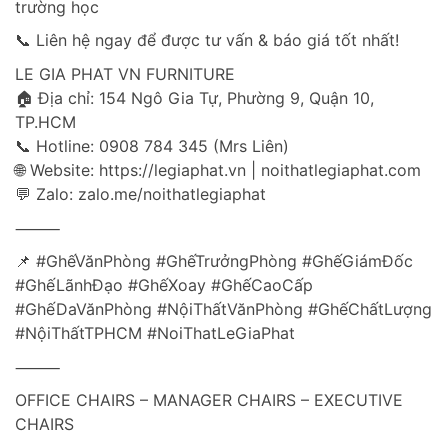
trường học
📞 Liên hệ ngay để được tư vấn & báo giá tốt nhất!
LE GIA PHAT VN FURNITURE
🏠 Địa chỉ: 154 Ngô Gia Tự, Phường 9, Quận 10,
TP.HCM
📞 Hotline: 0908 784 345 (Mrs Liên)
🌐 Website: https://legiaphat.vn | noithatlegiaphat.com
💬 Zalo: zalo.me/noithatlegiaphat
⸻
📌 #GhếVănPhòng #GhếTrưởngPhòng #GhếGiámĐốc
#GhếLãnhĐạo #GhếXoay #GhếCaoCấp
#GhếDaVănPhòng #NộiThấtVănPhòng #GhếChấtLượng
#NộiThấtTPHCM #NoiThatLeGiaPhat
⸻
OFFICE CHAIRS – MANAGER CHAIRS – EXECUTIVE
CHAIRS