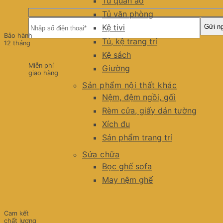
Tủ quần áo
Tủ văn phòng
Kệ tivi
Bảo hành
Tủ, kệ trang trí
12 tháng
Kệ sách
Miễn phí
Giường
giao hàng
Sản phẩm nội thất khác
Nệm, đệm ngồi, gối
Rèm cửa, giấy dán tường
Xích đu
Sản phẩm trang trí
Sửa chữa
Bọc ghế sofa
May nệm ghế
Cam kết
chất lượng