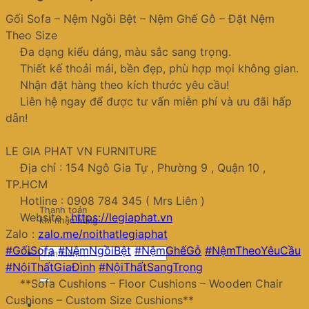
Gối Sofa – Nệm Ngồi Bệt – Nệm Ghế Gỗ – Đặt Nệm
Theo Size
Đa dạng kiểu dáng, màu sắc sang trọng.
Thiết kế thoải mái, bền đẹp, phù hợp mọi không gian.
Nhận đặt hàng theo kích thước yêu cầu!
Liên hệ ngay để được tư vấn miễn phí và ưu đãi hấp
dẫn!
LE GIA PHAT VN FURNITURE
Địa chỉ : 154 Ngô Gia Tự , Phường 9 , Quận 10 ,
TP.HCM
Hotline : 0908 784 345 ( Mrs Liên )
Thanh toán
Website :
https://legiaphat.vn
khi nhận hàng
Zalo :
zalo.me/noithatlegiaphat
#GốiSofa
#NệmNgồiBệt
#NệmGhếGỗ
#NệmTheoYêuCầu
Tìm
#NộiThấtGiaĐình
#NộiThấtSangTrọng
kiếm:
**Sofa Cushions – Floor Cushions – Wooden Chair
Cushions – Custom Size Cushions**