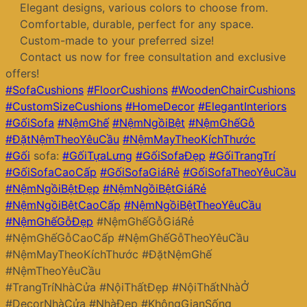
Elegant designs, various colors to choose from.
Comfortable, durable, perfect for any space.
Custom-made to your preferred size!
Contact us now for free consultation and exclusive
offers!
#SofaCushions
#FloorCushions
#WoodenChairCushions
#CustomSizeCushions
#HomeDecor
#ElegantInteriors
#GốiSofa
#NệmGhế
#NệmNgồiBệt
#NệmGhếGỗ
#ĐặtNệmTheoYêuCầu
#NệmMayTheoKíchThước
#Gối
sofa:
#GốiTựaLưng
#GốiSofaĐẹp
#GốiTrangTrí
#GốiSofaCaoCấp
#GốiSofaGiáRẻ
#GốiSofaTheoYêuCầu
#NệmNgồiBệtĐẹp
#NệmNgồiBệtGiáRẻ
#NệmNgồiBệtCaoCấp
#NệmNgồiBệtTheoYêuCầu
#NệmGhếGỗĐẹp
#NệmGhếGỗGiáRẻ
#NệmGhếGỗCaoCấp #NệmGhếGỗTheoYêuCầu
#NệmMayTheoKíchThước #ĐặtNệmGhế
#NệmTheoYêuCầu
#TrangTríNhàCửa #NộiThấtĐẹp #NộiThấtNhàỞ
#DecorNhàCửa #NhàĐẹp #KhôngGianSống