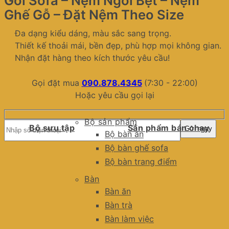
Gối Sofa – Nệm Ngồi Bệt – Nệm
Ghế Gỗ – Đặt Nệm Theo Size
Đa dạng kiểu dáng, màu sắc sang trọng.
Thiết kế thoải mái, bền đẹp, phù hợp mọi không gian.
Nhận đặt hàng theo kích thước yêu cầu!
Gọi đặt mua
090.878.4345
(7:30 - 22:00)
Hoặc yêu cầu gọi lại
Bộ sản phẩm
Bộ sưu tập
Sản phẩm bán chạy
Bộ bàn ăn
Bộ bàn ghế sofa
Bộ bàn trang điểm
Bàn
Bàn ăn
Bàn trà
Bàn làm việc