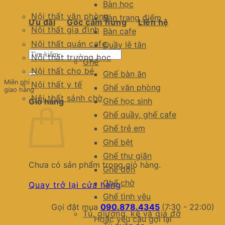
Bàn học
Nội thất văn phòng
Bàn trang điểm
Ưu đãi
Góc cảm hứng
Liên hệ
Nội thất gia đình
Bàn cafe
Nội thất quán cafe
Quầy lễ tân
Tìm
Nội thất trường học
Ghế
kiếm:
Nội thất cho bé
Ghế bàn ăn
Miễn phí
Nội thất y tế
Ghế văn phòng
giao hàng
Nội thất sảnh chờ
Ghế học sinh
Giỏ hàng
Ghế quầy, ghế cafe
Ghế trẻ em
Ghế bệt
Ghế thư giãn
Chưa có sản phẩm trong giỏ hàng.
Ghế đôn
Ghế chờ
Quay trở lại cửa hàng
Ghế tình yêu
Gọi đặt mua
090.878.4345
(7:30 - 22:00)
Tủ, giường, kệ và giá đỡ
Hoặc yêu cầu gọi lại