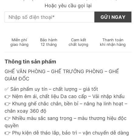
Hoặc yêu cầu gọi lại
Miễn phí
Bảo hành
Cam kết
Thanh toán
giao hàng
12 tháng
chất lượng
khi nhận hàng
Thông tin sản phẩm
GHẾ VĂN PHÒNG – GHẾ TRƯỞNG PHÒNG – GHẾ
GIÁM ĐỐC
✅ Sản phẩm uy tín – chất lượng – giá tốt
👉 Nệm êm ái, chất liệu Da cao cấp – Vải nhập khẩu
👉 Khung ghế chắc chắn, bền bỉ – nâng hạ linh hoạt –
chân xoay 360 độ
👉 Nhiều màu sắc sang trọng – màu thương hiệu độc
quyền
👉 Phụ kiện dễ tháo lắp, bảo trì – vận chuyển dễ dàng