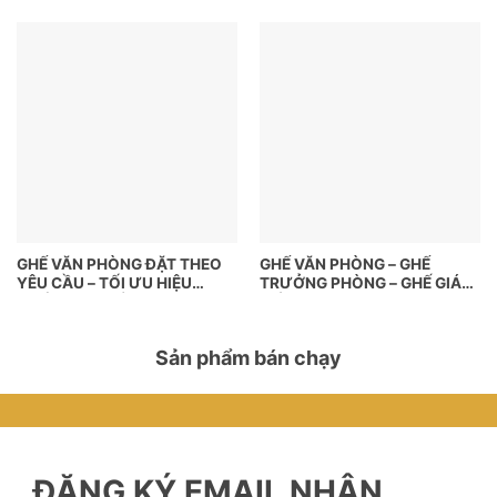
GHẾ VĂN PHÒNG ĐẶT THEO
GHẾ VĂN PHÒNG – GHẾ
YÊU CẦU – TỐI ƯU HIỆU
TRƯỞNG PHÒNG – GHẾ GIÁM
SUẤT, NÂNG TẦM KHÔNG
ĐỐC
GIAN LÀM VIỆC
Sản phẩm bán chạy
ĐĂNG KÝ EMAIL NHẬN