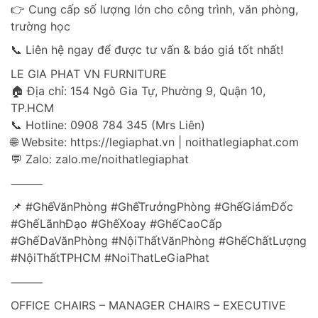
👉 Cung cấp số lượng lớn cho công trình, văn phòng,
trường học
📞 Liên hệ ngay để được tư vấn & báo giá tốt nhất!
LE GIA PHAT VN FURNITURE
🏠 Địa chỉ: 154 Ngô Gia Tự, Phường 9, Quận 10,
TP.HCM
📞 Hotline: 0908 784 345 (Mrs Liên)
🌐 Website: https://legiaphat.vn | noithatlegiaphat.com
💬 Zalo: zalo.me/noithatlegiaphat
⸻
📌 #GhếVănPhòng #GhếTrưởngPhòng #GhếGiámĐốc
#GhếLãnhĐạo #GhếXoay #GhếCaoCấp
#GhếDaVănPhòng #NộiThấtVănPhòng #GhếChấtLượng
#NộiThấtTPHCM #NoiThatLeGiaPhat
⸻
OFFICE CHAIRS – MANAGER CHAIRS – EXECUTIVE