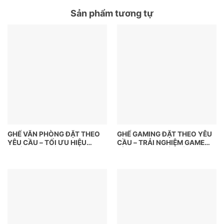
Sản phẩm tương tự
GHẾ VĂN PHÒNG ĐẶT THEO
GHẾ GAMING ĐẶT THEO YÊU
YÊU CẦU – TỐI ƯU HIỆU
CẦU – TRẢI NGHIỆM GAME
SUẤT, NÂNG TẦM KHÔNG
ĐỈNH CAO, THIẾT KẾ CHẤT
GIAN LÀM VIỆC
RIÊNG CỦA BẠN