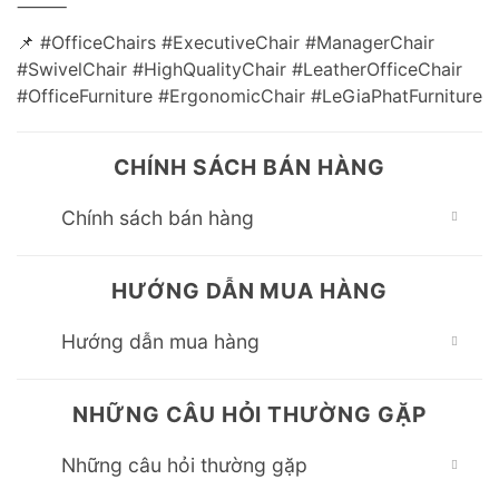
⸻
📌 #OfficeChairs #ExecutiveChair #ManagerChair
#SwivelChair #HighQualityChair #LeatherOfficeChair
#OfficeFurniture #ErgonomicChair #LeGiaPhatFurniture
CHÍNH SÁCH BÁN HÀNG
Chính sách bán hàng
HƯỚNG DẪN MUA HÀNG
Hướng dẫn mua hàng
NHỮNG CÂU HỎI THƯỜNG GẶP
Những câu hỏi thường gặp