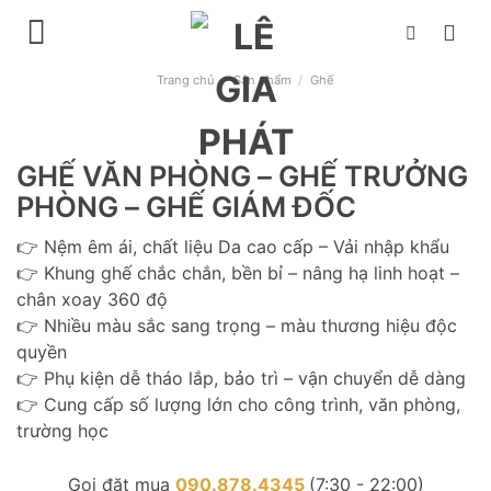
Chuyển
đến
nội
Trang chủ
/
Sản phẩm
/
Ghế
dung
GHẾ VĂN PHÒNG – GHẾ TRƯỞNG
PHÒNG – GHẾ GIÁM ĐỐC
👉 Nệm êm ái, chất liệu Da cao cấp – Vải nhập khẩu
👉 Khung ghế chắc chắn, bền bỉ – nâng hạ linh hoạt –
chân xoay 360 độ
👉 Nhiều màu sắc sang trọng – màu thương hiệu độc
quyền
👉 Phụ kiện dễ tháo lắp, bảo trì – vận chuyển dễ dàng
👉 Cung cấp số lượng lớn cho công trình, văn phòng,
trường học
Gọi đặt mua
090.878.4345
(7:30 - 22:00)