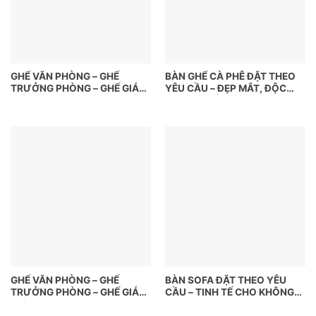
GHẾ VĂN PHÒNG – GHẾ
BÀN GHẾ CÀ PHÊ ĐẶT THEO
TRƯỞNG PHÒNG – GHẾ GIÁM
YÊU CẦU – ĐẸP MẮT, ĐỘC
ĐỐC
ĐÁO, CHUẨN GU KHÁCH
HÀNG
GHẾ VĂN PHÒNG – GHẾ
BÀN SOFA ĐẶT THEO YÊU
TRƯỞNG PHÒNG – GHẾ GIÁM
CẦU – TINH TẾ CHO KHÔNG
ĐỐC
GIAN PHÒNG KHÁCH