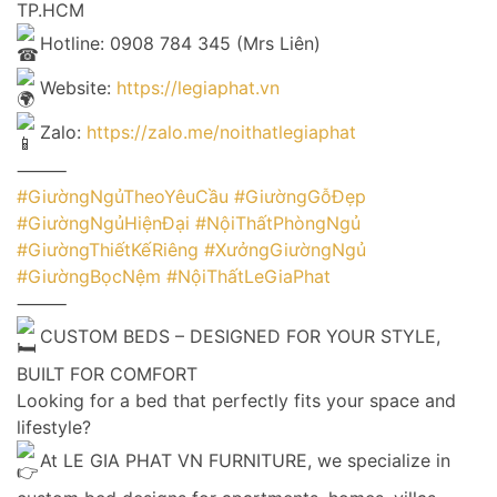
TP.HCM
Hotline: 0908 784 345 (Mrs Liên)
Website:
https://legiaphat.vn
Zalo:
https://zalo.me/noithatlegiaphat
⸻
#GiườngNgủTheoYêuCầu
#GiườngGỗĐẹp
#GiườngNgủHiệnĐại
#NộiThấtPhòngNgủ
#GiườngThiếtKếRiêng
#XưởngGiườngNgủ
#GiườngBọcNệm
#NộiThấtLeGiaPhat
⸻
CUSTOM BEDS – DESIGNED FOR YOUR STYLE,
BUILT FOR COMFORT
Looking for a bed that perfectly fits your space and
lifestyle?
At LE GIA PHAT VN FURNITURE, we specialize in