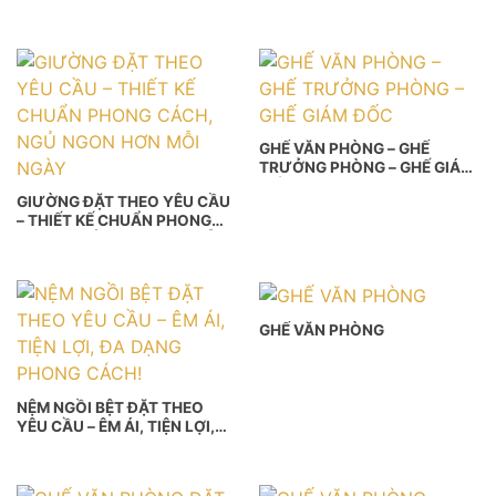
CÁCH, NGỦ NGON HƠN MỖI
NGÀY
GHẾ VĂN PHÒNG – GHẾ
TRƯỞNG PHÒNG – GHẾ GIÁM
ĐỐC
GIƯỜNG ĐẶT THEO YÊU CẦU
– THIẾT KẾ CHUẨN PHONG
CÁCH, NGỦ NGON HƠN MỖI
NGÀY
GHẾ VĂN PHÒNG
NỆM NGỒI BỆT ĐẶT THEO
YÊU CẦU – ÊM ÁI, TIỆN LỢI,
ĐA DẠNG PHONG CÁCH!