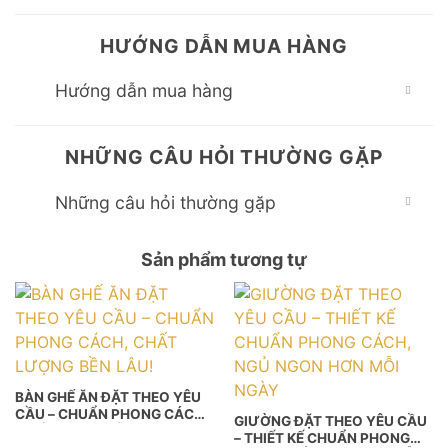
HƯỚNG DẪN MUA HÀNG
Hướng dẫn mua hàng
NHỮNG CÂU HỎI THƯỜNG GẶP
Những câu hỏi thường gặp
Sản phẩm tương tự
BÀN GHẾ ĂN ĐẶT THEO YÊU
CẦU – CHUẨN PHONG CÁCH,
GIƯỜNG ĐẶT THEO YÊU CẦU
CHẤT LƯỢNG BỀN LÂU!
– THIẾT KẾ CHUẨN PHONG