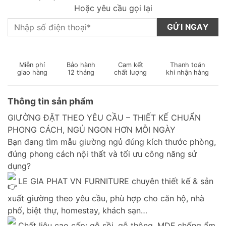
Hoặc yêu cầu gọi lại
Miễn phí
Bảo hành
Cam kết
Thanh toán
giao hàng
12 tháng
chất lượng
khi nhận hàng
Thông tin sản phẩm
GIƯỜNG ĐẶT THEO YÊU CẦU – THIẾT KẾ CHUẨN
PHONG CÁCH, NGỦ NGON HƠN MỖI NGÀY
Bạn đang tìm mẫu giường ngủ đúng kích thước phòng,
đúng phong cách nội thất và tối ưu công năng sử
dụng?
LE GIA PHAT VN FURNITURE chuyên thiết kế & sản
xuất giường theo yêu cầu, phù hợp cho căn hộ, nhà
phố, biệt thự, homestay, khách sạn…
Chất liệu cao cấp: gỗ sồi, gỗ thông, MDF chống ẩm,