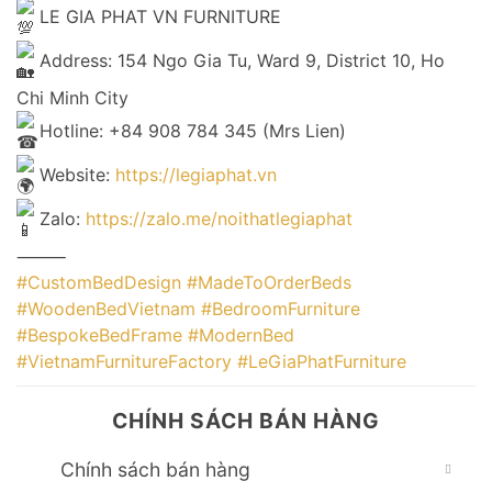
LE GIA PHAT VN FURNITURE
Address: 154 Ngo Gia Tu, Ward 9, District 10, Ho
Chi Minh City
Hotline: +84 908 784 345 (Mrs Lien)
Website:
https://legiaphat.vn
Zalo:
https://zalo.me/noithatlegiaphat
⸻
#CustomBedDesign
#MadeToOrderBeds
#WoodenBedVietnam
#BedroomFurniture
#BespokeBedFrame
#ModernBed
#VietnamFurnitureFactory
#LeGiaPhatFurniture
CHÍNH SÁCH BÁN HÀNG
Chính sách bán hàng