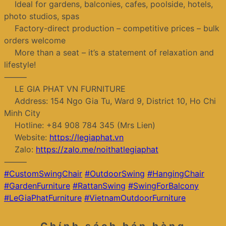
Ideal for gardens, balconies, cafes, poolside, hotels,
photo studios, spas
Factory-direct production – competitive prices – bulk
orders welcome
More than a seat – it’s a statement of relaxation and
lifestyle!
⸻
LE GIA PHAT VN FURNITURE
Address: 154 Ngo Gia Tu, Ward 9, District 10, Ho Chi
Minh City
Hotline: +84 908 784 345 (Mrs Lien)
Website:
https://legiaphat.vn
Zalo:
https://zalo.me/noithatlegiaphat
⸻
#CustomSwingChair
#OutdoorSwing
#HangingChair
#GardenFurniture
#RattanSwing
#SwingForBalcony
#LeGiaPhatFurniture
#VietnamOutdoorFurniture