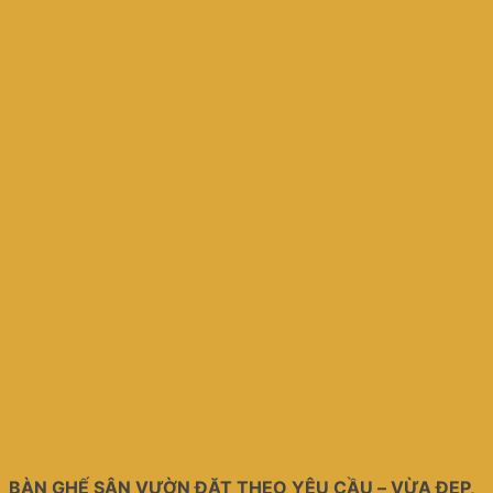
BÀN GHẾ SÂN VƯỜN ĐẶT THEO YÊU CẦU – VỪA ĐẸP,