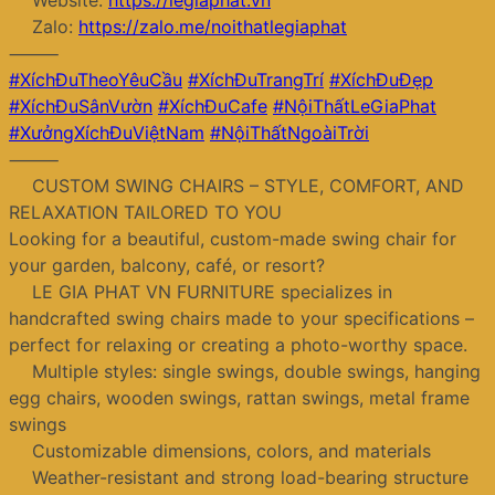
Website:
https://legiaphat.vn
Zalo:
https://zalo.me/noithatlegiaphat
⸻
#XíchĐuTheoYêuCầu
#XíchĐuTrangTrí
#XíchĐuĐẹp
#XíchĐuSânVườn
#XíchĐuCafe
#NộiThấtLeGiaPhat
#XưởngXíchĐuViệtNam
#NộiThấtNgoàiTrời
⸻
CUSTOM SWING CHAIRS – STYLE, COMFORT, AND
RELAXATION TAILORED TO YOU
Looking for a beautiful, custom-made swing chair for
your garden, balcony, café, or resort?
LE GIA PHAT VN FURNITURE specializes in
handcrafted swing chairs made to your specifications –
perfect for relaxing or creating a photo-worthy space.
Multiple styles: single swings, double swings, hanging
egg chairs, wooden swings, rattan swings, metal frame
swings
Customizable dimensions, colors, and materials
Weather-resistant and strong load-bearing structure