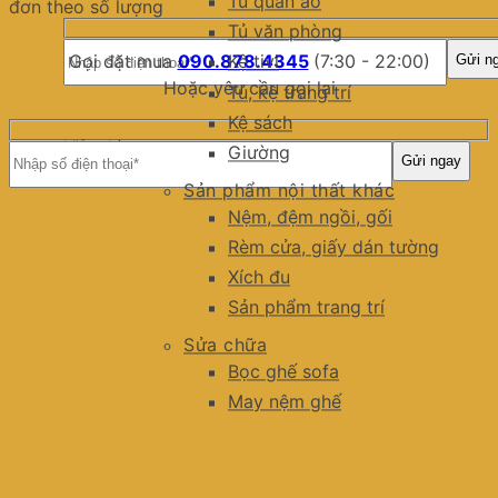
Tủ quần áo
đơn theo số lượng
Tủ văn phòng
Gọi đặt mua
090.878.4345
(7:30 - 22:00)
Kệ tivi
Hoặc yêu cầu gọi lại
Tủ, kệ trang trí
Kệ sách
Miễn phí
Giường
giao hàng
Sản phẩm nội thất khác
Nệm, đệm ngồi, gối
Rèm cửa, giấy dán tường
Xích đu
Sản phẩm trang trí
Sửa chữa
Bọc ghế sofa
May nệm ghế