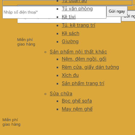
Tủ quần áo
Tủ văn phòng
Kệ tivi
Tủ, kệ trang trí
Kệ sách
Miễn phí
Giường
giao hàng
Sản phẩm nội thất khác
Nệm, đệm ngồi, gối
Rèm cửa, giấy dán tường
Xích đu
Sản phẩm trang trí
Sửa chữa
Bọc ghế sofa
May nệm ghế
Miễn phí
giao hàng