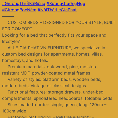
#GiườngThiếtKếRiêng
#XưởngGiườngNgủ
#GiườngBọcNệm
#NộiThấtLeGiaPhat
⸻
CUSTOM BEDS – DESIGNED FOR YOUR STYLE, BUILT
FOR COMFORT
Looking for a bed that perfectly fits your space and
lifestyle?
At LE GIA PHAT VN FURNITURE, we specialize in
custom bed designs for apartments, homes, villas,
homestays, and hotels.
Premium materials: oak wood, pine, moisture-
resistant MDF, powder-coated metal frames
Variety of styles: platform beds, wooden beds,
modern beds, vintage or classical designs
Functional features: storage drawers, under-bed
compartments, upholstered headboards, foldable beds
Sizes made to order: single, queen, king, 120cm –
180cm wide
Factory-direct pricing – Reliable warranty –