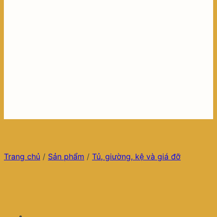
Trang chủ
/
Sản phẩm
/
Tủ, giường, kệ và giá đỡ