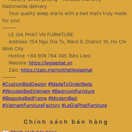
Nationwide delivery
Your quality sleep starts with a bed that’s truly made
for you!
⸻
LE GIA PHAT VN FURNITURE
Address: 154 Ngo Gia Tu, Ward 9, District 10, Ho Chi
Minh City
Hotline: +84 908 784 345 (Mrs Lien)
Website:
https://legiaphat.vn
Zalo:
https://zalo.me/noithatlegiaphat
⸻
#CustomBedDesign
#MadeToOrderBeds
#WoodenBedVietnam
#BedroomFurniture
#BespokeBedFrame
#ModernBed
#VietnamFurnitureFactory
#LeGiaPhatFurniture
Chính sách bán hàng