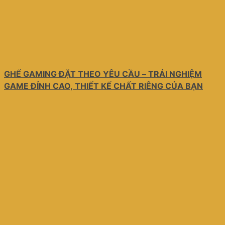
GHẾ GAMING ĐẶT THEO YÊU CẦU – TRẢI NGHIỆM
GAME ĐỈNH CAO, THIẾT KẾ CHẤT RIÊNG CỦA BẠN