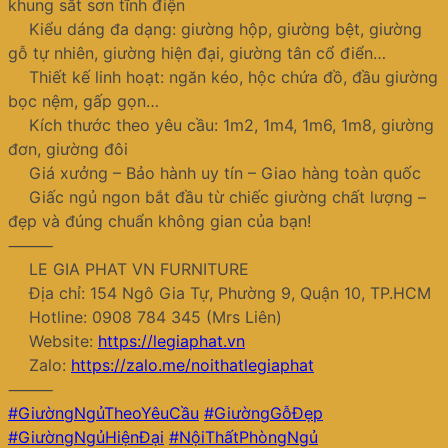
khung sắt sơn tĩnh điện
Kiểu dáng đa dạng: giường hộp, giường bệt, giường
gỗ tự nhiên, giường hiện đại, giường tân cổ điển…
Thiết kế linh hoạt: ngăn kéo, hộc chứa đồ, đầu giường
bọc nệm, gấp gọn…
Kích thước theo yêu cầu: 1m2, 1m4, 1m6, 1m8, giường
đơn, giường đôi
Giá xưởng – Bảo hành uy tín – Giao hàng toàn quốc
Giấc ngủ ngon bắt đầu từ chiếc giường chất lượng –
đẹp và đúng chuẩn không gian của bạn!
⸻
LE GIA PHAT VN FURNITURE
Địa chỉ: 154 Ngô Gia Tự, Phường 9, Quận 10, TP.HCM
Hotline: 0908 784 345 (Mrs Liên)
Website:
https://legiaphat.vn
Zalo:
https://zalo.me/noithatlegiaphat
⸻
#GiườngNgủTheoYêuCầu
#GiườngGỗĐẹp
#GiườngNgủHiệnĐại
#NộiThấtPhòngNgủ