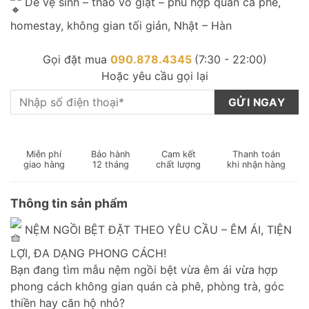
Dễ vệ sinh – tháo vỏ giặt – phù hợp quán cà phê,
homestay, không gian tối giản, Nhật – Hàn
Gọi đặt mua
090.878.4345
(7:30 - 22:00)
Hoặc yêu cầu gọi lại
Miễn phí
Bảo hành
Cam kết
Thanh toán
giao hàng
12 tháng
chất lượng
khi nhận hàng
Thông tin sản phẩm
NỆM NGỒI BỆT ĐẶT THEO YÊU CẦU – ÊM ÁI, TIỆN
LỢI, ĐA DẠNG PHONG CÁCH!
Bạn đang tìm mẫu nệm ngồi bệt vừa êm ái vừa hợp
phong cách không gian quán cà phê, phòng trà, góc
thiền hay căn hộ nhỏ?