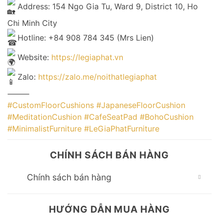
Address: 154 Ngo Gia Tu, Ward 9, District 10, Ho
Chi Minh City
Hotline: +84 908 784 345 (Mrs Lien)
Website:
https://legiaphat.vn
Zalo:
https://zalo.me/noithatlegiaphat
⸻
#CustomFloorCushions
#JapaneseFloorCushion
#MeditationCushion
#CafeSeatPad
#BohoCushion
#MinimalistFurniture
#LeGiaPhatFurniture
CHÍNH SÁCH BÁN HÀNG
Chính sách bán hàng
HƯỚNG DẪN MUA HÀNG