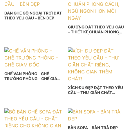
BÀN GHẾ GỖ NGOÀI TRỜI ĐẶT
THEO YÊU CẦU – BỀN ĐẸP
GIƯỜNG ĐẶT THEO YÊU CẦU
– THIẾT KẾ CHUẨN PHONG
CÁCH, NGỦ NGON HƠN MỖI
NGÀY
GHẾ VĂN PHÒNG – GHẾ
TRƯỞNG PHÒNG – GHẾ GIÁM
ĐỐC
XÍCH ĐU ĐẸP ĐẶT THEO YÊU
CẦU – THƯ GIÃN CHẤT
RIÊNG, KHÔNG GIAN THÊM
CHẤT!
BÀN SOFA – BÀN TRÀ ĐẸP