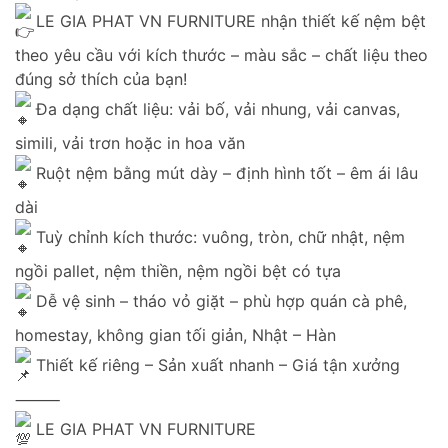
LE GIA PHAT VN FURNITURE nhận thiết kế nệm bệt
theo yêu cầu với kích thước – màu sắc – chất liệu theo
đúng sở thích của bạn!
Đa dạng chất liệu: vải bố, vải nhung, vải canvas,
simili, vải trơn hoặc in hoa văn
Ruột nệm bằng mút dày – định hình tốt – êm ái lâu
dài
Tuỳ chỉnh kích thước: vuông, tròn, chữ nhật, nệm
ngồi pallet, nệm thiền, nệm ngồi bệt có tựa
Dễ vệ sinh – tháo vỏ giặt – phù hợp quán cà phê,
homestay, không gian tối giản, Nhật – Hàn
Thiết kế riêng – Sản xuất nhanh – Giá tận xưởng
⸻
LE GIA PHAT VN FURNITURE