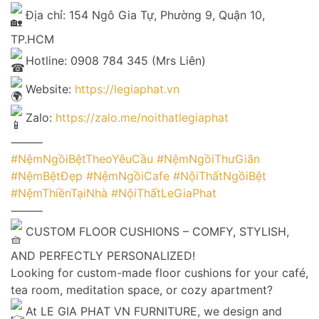
Địa chỉ: 154 Ngô Gia Tự, Phường 9, Quận 10,
TP.HCM
Hotline: 0908 784 345 (Mrs Liên)
Website:
https://legiaphat.vn
Zalo:
https://zalo.me/noithatlegiaphat
⸻
#NệmNgồiBệtTheoYêuCầu
#NệmNgồiThưGiãn
#NệmBệtĐẹp
#NệmNgồiCafe
#NộiThấtNgồiBệt
#NệmThiềnTạiNhà
#NộiThấtLeGiaPhat
⸻
CUSTOM FLOOR CUSHIONS – COMFY, STYLISH,
AND PERFECTLY PERSONALIZED!
Looking for custom-made floor cushions for your café,
tea room, meditation space, or cozy apartment?
At LE GIA PHAT VN FURNITURE, we design and