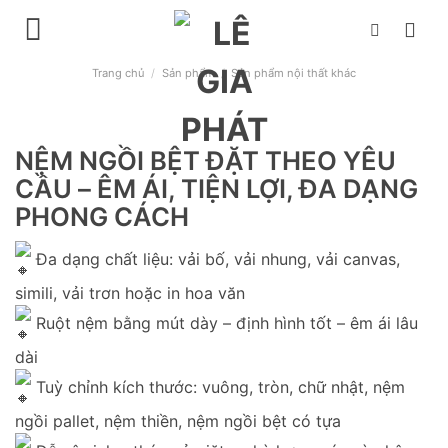
Chuyển
đến
nội
Trang chủ
/
Sản phẩm
/
Sản phẩm nội thất khác
dung
NỆM NGỒI BỆT ĐẶT THEO YÊU
CẦU – ÊM ÁI, TIỆN LỢI, ĐA DẠNG
PHONG CÁCH
Đa dạng chất liệu: vải bố, vải nhung, vải canvas,
simili, vải trơn hoặc in hoa văn
Ruột nệm bằng mút dày – định hình tốt – êm ái lâu
dài
Tuỳ chỉnh kích thước: vuông, tròn, chữ nhật, nệm
ngồi pallet, nệm thiền, nệm ngồi bệt có tựa