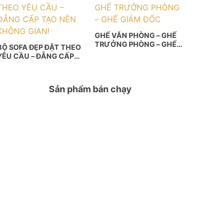
GHẾ VĂN PHÒNG – GHẾ
TRƯỞNG PHÒNG – GHẾ
BỘ SOFA ĐẸP ĐẶT THEO
GIÁM ĐỐC
YÊU CẦU – ĐẲNG CẤP
TẠO NÊN KHÔNG GIAN!
Sản phẩm bán chạy