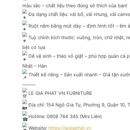
màu sắc – chất liệu theo đúng sở thích của bạn!
Đa dạng chất liệu: vải bố, vải nhung, vải canvas
Ruột nệm bằng mút dày – định hình tốt – êm ái
Tuỳ chỉnh kích thước: vuông, tròn, chữ nhật, n
bệt có tựa
Dễ vệ sinh – tháo vỏ giặt – phù hợp quán cà p
Nhật – Hàn
Thiết kế riêng – Sản xuất nhanh – Giá tận xưở
⸻
LE GIA PHAT VN FURNITURE
Địa chỉ: 154 Ngô Gia Tự, Phường 9, Quận 10,
Hotline: 0908 784 345 (Mrs Liên)
Website:
https://legiaphat.vn