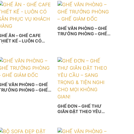
GHẾ VĂN PHÒNG – GHẾ
TRƯỞNG PHÒNG – GHẾ
GHẾ ĂN – GHẾ CAFE
GIÁM ĐỐC
THIẾT KẾ – LUÔN CÓ
SẴN PHỤC VỤ KHÁCH
HÀNG
GHẾ VĂN PHÒNG – GHẾ
TRƯỞNG PHÒNG – GHẾ
GIÁM ĐỐC
GHẾ ĐƠN – GHẾ THƯ
GIÃN ĐẶT THEO YÊU
CẦU – SANG TRỌNG &
TIỆN NGHI CHO MỌI
KHÔNG GIAN!