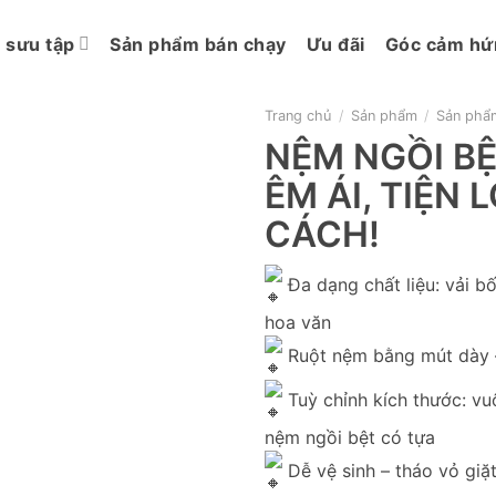
 sưu tập
Sản phẩm bán chạy
Ưu đãi
Góc cảm hứ
Trang chủ
/
Sản phẩm
/
Sản phẩm
NỆM NGỒI BỆ
ÊM ÁI, TIỆN
CÁCH!
Đa dạng chất liệu: vải bố,
hoa văn
Ruột nệm bằng mút dày – 
Tuỳ chỉnh kích thước: vuô
nệm ngồi bệt có tựa
Dễ vệ sinh – tháo vỏ giặ