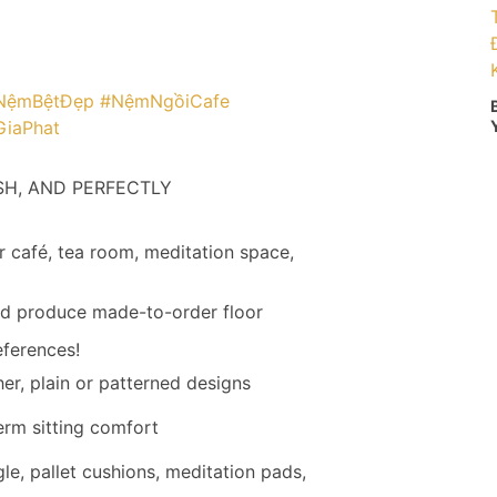
NệmBệtĐẹp
#NệmNgồiCafe
GiaPhat
SH, AND PERFECTLY
 café, tea room, meditation space,
d produce made-to-order floor
eferences!
her, plain or patterned designs
erm sitting comfort
e, pallet cushions, meditation pads,