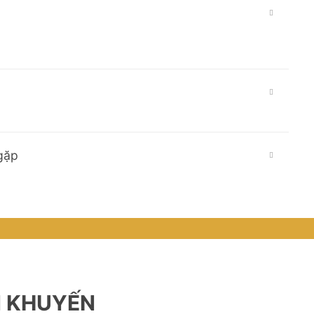
gặp
N KHUYẾN