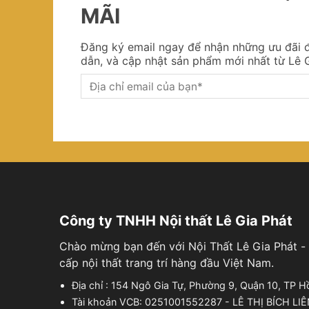
MÃI
Đăng ký email ngay để nhận những ưu đãi đ
dẫn, và cập nhật sản phẩm mới nhất từ Lê G
Công ty TNHH Nội thất Lê Gia Phát
Chào mừng bạn đến với Nội Thất Lê Gia Phát - 
cấp nội thất trang trí hàng đầu Việt Nam.
Địa chỉ : 154 Ngô Gia Tự, Phường 9, Quận 10, TP H
Tài khoản VCB: 0251001552287 - LÊ THỊ BÍCH LI