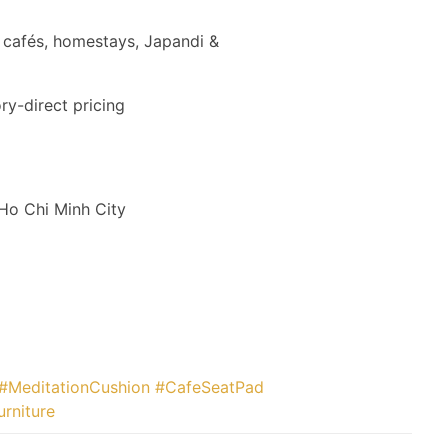
 cafés, homestays, Japandi &
ry-direct pricing
 Ho Chi Minh City
#MeditationCushion
#CafeSeatPad
rniture