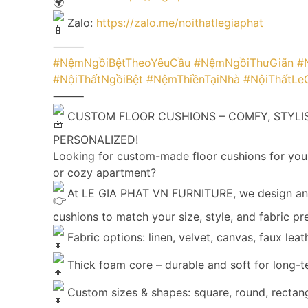
Zalo:
https://zalo.me/noithatlegiaphat
⸻
#NệmNgồiBệtTheoYêuCầu
#NệmNgồiThưGiãn
#
#NộiThấtNgồiBệt
#NệmThiềnTạiNhà
#NộiThấtLe
⸻
CUSTOM FLOOR CUSHIONS – COMFY, STYLI
PERSONALIZED!
Looking for custom-made floor cushions for your
or cozy apartment?
At LE GIA PHAT VN FURNITURE, we design an
cushions to match your size, style, and fabric pr
Fabric options: linen, velvet, canvas, faux leat
Thick foam core – durable and soft for long-t
Custom sizes & shapes: square, round, rectangl