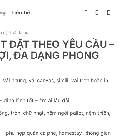
ng
Liên hệ
 nội thất khác
T ĐẶT THEO YÊU CẦU –
 LỢI, ĐA DẠNG PHONG
 vải nhung, vải canvas, simili, vải trơn hoặc in
định hình tốt – êm ái lâu dài
ng, tròn, chữ nhật, nệm ngồi pallet, nệm thiền,
t – phù hợp quán cà phê, homestay, không gian