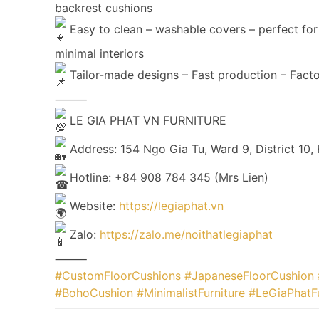
backrest cushions
Easy to clean – washable covers – perfect for
minimal interiors
Tailor-made designs – Fast production – Facto
⸻
LE GIA PHAT VN FURNITURE
Address: 154 Ngo Gia Tu, Ward 9, District 10,
Hotline: +84 908 784 345 (Mrs Lien)
Website:
https://legiaphat.vn
Zalo:
https://zalo.me/noithatlegiaphat
⸻
#CustomFloorCushions
#JapaneseFloorCushion
#BohoCushion
#MinimalistFurniture
#LeGiaPhatFu