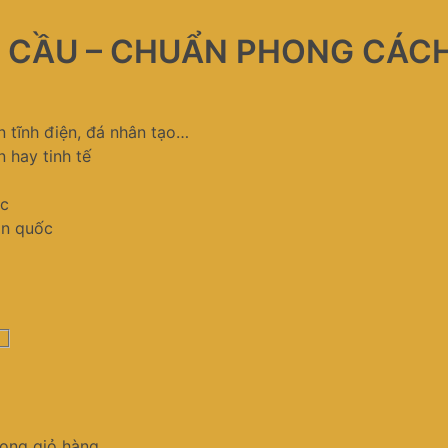
U CẦU – CHUẨN PHONG CÁC
n tĩnh điện, đá nhân tạo…
n hay tinh tế
ớc
àn quốc
ong giỏ hàng.