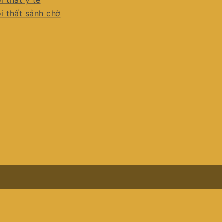
i thất y tế
i thất sảnh chờ