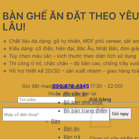
BÀN GHẾ ĂN ĐẶT THEO YÊ
LÂU!
🔹 Chất liệu đa dạng: gỗ tự nhiên, MDF phủ veneer, sắt sơ
🔹 Kiểu dáng: cổ điển, hiện đại, Bắc Âu, Nhật Bản, đơn giả
🔹 Tùy chọn màu sắc – kích thước theo diện tích sử dụng
🔹 Thi công tỉ mỉ, chắc chắn – độ bền cao, chống trầy xư
🔹 Hỗ trợ thiết kế 2D/3D – sản xuất nhanh – giao hàng to
Gọi đặt mua
090.878.4345
(7:30 - 22:00)
Bộ sản phẩm
Hoặc yêu cầu gọi lại
Bộ bàn ăn
Tìm
Giỏ hàng
Bộ bàn ghế sofa
kiếm:
Bộ bàn trang điểm
Bàn
Bàn ăn
Bàn trà
Chưa có sản phẩm tr