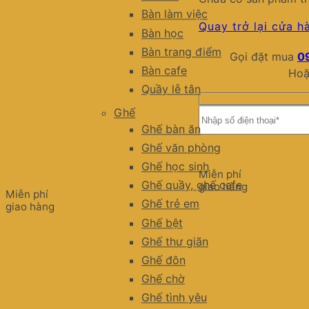
Bàn làm việc
Quay trở lại cửa h
Bàn học
Bàn trang điểm
Gọi đặt mua
0
Bàn cafe
Hoặ
Quầy lễ tân
Ghế
Ghế bàn ăn
Ghế văn phòng
Ghế học sinh
Miễn phí
Ghế quầy, ghế cafe
giao hàng
Miễn phí
Ghế trẻ em
giao hàng
Ghế bệt
Ghế thư giãn
Ghế đôn
Ghế chờ
Ghế tình yêu