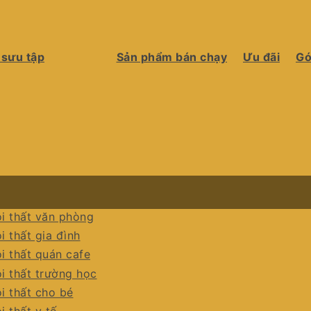
 sưu tập
Sản phẩm bán chạy
Ưu đãi
Gó
i thất văn phòng
i thất gia đình
i thất quán cafe
i thất trường học
i thất cho bé