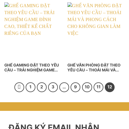
GIAN LÀM VIỆC
GHẾ GAMING ĐẶT THEO YÊU
GHẾ VĂN PHÒNG ĐẶT THEO
CẦU – TRẢI NGHIỆM GAME
YÊU CẦU – THOẢI MÁI VÀ
ĐỈNH CAO, THIẾT KẾ CHẤT
PHONG CÁCH CHO KHÔNG
RIÊNG CỦA BẠN
GIAN LÀM VIỆC
1
2
3
…
9
10
11
12
ĐĂNG KÝ EMAIL NHẬN