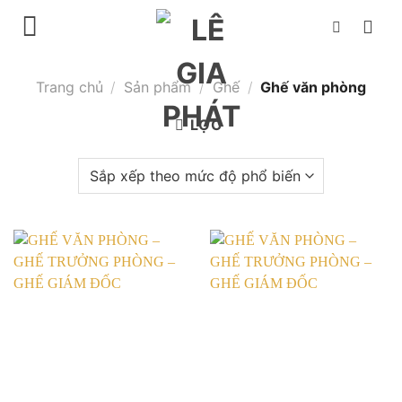
Chuyển
đến
nội
dung
Trang chủ
/
Sản phẩm
/
Ghế
/
Ghế văn phòng
LỌC