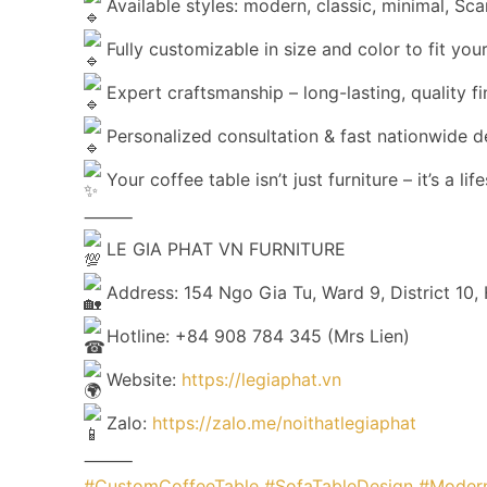
Available styles: modern, classic, minimal, Sc
Fully customizable in size and color to fit you
Expert craftsmanship – long-lasting, quality fi
Personalized consultation & fast nationwide d
Your coffee table isn’t just furniture – it’s a li
⸻
LE GIA PHAT VN FURNITURE
Address: 154 Ngo Gia Tu, Ward 9, District 10,
Hotline: +84 908 784 345 (Mrs Lien)
Website:
https://legiaphat.vn
Zalo:
https://zalo.me/noithatlegiaphat
⸻
#CustomCoffeeTable
#SofaTableDesign
#Modern