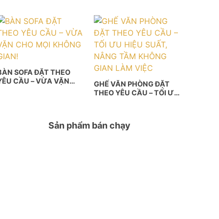
& CHUYÊN NGHIỆP
BÀN SOFA ĐẶT THEO
YÊU CẦU – VỪA VẶN
GHẾ VĂN PHÒNG ĐẶT
CHO MỌI KHÔNG GIAN!
THEO YÊU CẦU – TỐI ƯU
HIỆU SUẤT, NÂNG TẦM
KHÔNG GIAN LÀM VIỆC
Sản phẩm bán chạy