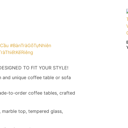
uCầu
#BànTràGỗTựNhiên
ràThiếtKếRiêng
ESIGNED TO FIT YOUR STYLE!
h and unique coffee table or sofa
e-to-order coffee tables, crafted
 marble top, tempered glass,