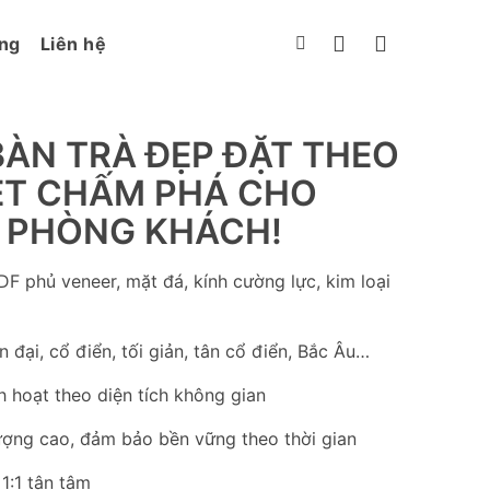
ng
Liên hệ
BÀN TRÀ ĐẸP ĐẶT THEO
NÉT CHẤM PHÁ CHO
 PHÒNG KHÁCH!
DF phủ veneer, mặt đá, kính cường lực, kim loại
đại, cổ điển, tối giản, tân cổ điển, Bắc Âu…
h hoạt theo diện tích không gian
ượng cao, đảm bảo bền vững theo thời gian
1:1 tận tâm