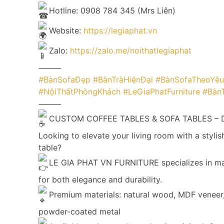
Hotline: 0908 784 345 (Mrs Liên)
Website:
https://legiaphat.vn
Zalo:
https://zalo.me/noithatlegiaphat
⸻
#BànSofaĐẹp
#BànTràHiệnĐại
#BànSofaTheoYê
#NộiThấtPhòngKhách
#LeGiaPhatFurniture
#BànT
⸻
CUSTOM COFFEE TABLES & SOFA TABLES – D
Looking to elevate your living room with a stylis
table?
LE GIA PHAT VN FURNITURE specializes in mad
for both elegance and durability.
Premium materials: natural wood, MDF veneer,
powder-coated metal