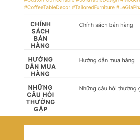
#CoffeeTableDecor
#TailoredFurniture
#LeGiaPha
CHÍNH
Chính sách bán hàng
SÁCH
BÁN
HÀNG
HƯỚNG
Hướng dẫn mua hàng
DẪN MUA
HÀNG
NHỮNG
Những câu hỏi thường 
CÂU HỎI
THƯỜNG
GẶP