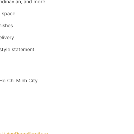
andinavian, and more
r space
nishes
elivery
festyle statement!
 Ho Chi Minh City
LivingRoomFurniture