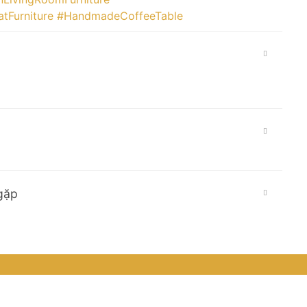
tFurniture
#HandmadeCoffeeTable
gặp