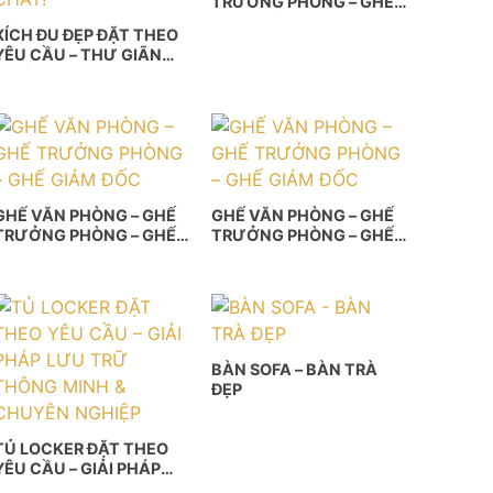
TRƯỞNG PHÒNG – GHẾ
GIÁM ĐỐC
XÍCH ĐU ĐẸP ĐẶT THEO
YÊU CẦU – THƯ GIÃN
CHẤT RIÊNG, KHÔNG
GIAN THÊM CHẤT!
GHẾ VĂN PHÒNG – GHẾ
GHẾ VĂN PHÒNG – GHẾ
TRƯỞNG PHÒNG – GHẾ
TRƯỞNG PHÒNG – GHẾ
GIÁM ĐỐC
GIÁM ĐỐC
BÀN SOFA – BÀN TRÀ
ĐẸP
TỦ LOCKER ĐẶT THEO
YÊU CẦU – GIẢI PHÁP
LƯU TRỮ THÔNG MINH