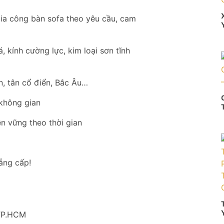
a công bàn sofa theo yêu cầu, cam
, kính cường lực, kim loại sơn tĩnh
n, tân cổ điển, Bắc Âu…
 không gian
n vững theo thời gian
ẳng cấp!
 TP.HCM