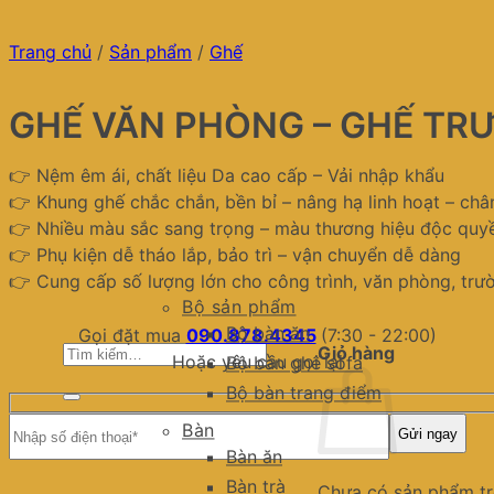
Trang chủ
/
Sản phẩm
/
Ghế
GHẾ VĂN PHÒNG – GHẾ TR
👉 Nệm êm ái, chất liệu Da cao cấp – Vải nhập khẩu
👉 Khung ghế chắc chắn, bền bỉ – nâng hạ linh hoạt – ch
👉 Nhiều màu sắc sang trọng – màu thương hiệu độc quy
👉 Phụ kiện dễ tháo lắp, bảo trì – vận chuyển dễ dàng
👉 Cung cấp số lượng lớn cho công trình, văn phòng, trư
Bộ sản phẩm
Bộ bàn ăn
Gọi đặt mua
090.878.4345
(7:30 - 22:00)
Tìm
Giỏ hàng
Hoặc yêu cầu gọi lại
Bộ bàn ghế sofa
kiếm:
Bộ bàn trang điểm
Bàn
Bàn ăn
Bàn trà
Chưa có sản phẩm tr