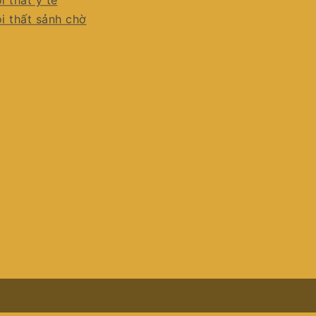
i thất y tế
i thất sảnh chờ