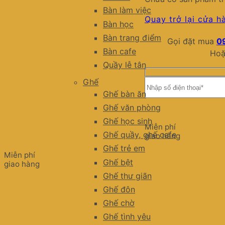
Bàn làm việc
Quay trở lại cửa h
Bàn học
Bàn trang điểm
Gọi đặt mua
0
Bàn cafe
Hoặ
Quầy lễ tân
Ghế
Ghế bàn ăn
Ghế văn phòng
Ghế học sinh
Miễn phí
Ghế quầy, ghế cafe
giao hàng
Ghế trẻ em
Miễn phí
Ghế bệt
giao hàng
Ghế thư giãn
Ghế đôn
Ghế chờ
Ghế tình yêu