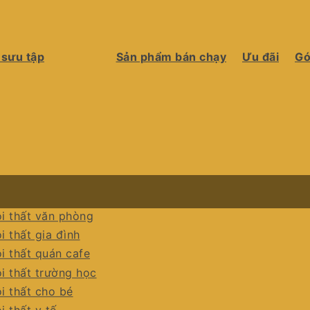
 sưu tập
Sản phẩm bán chạy
Ưu đãi
Gó
i thất văn phòng
i thất gia đình
i thất quán cafe
i thất trường học
i thất cho bé