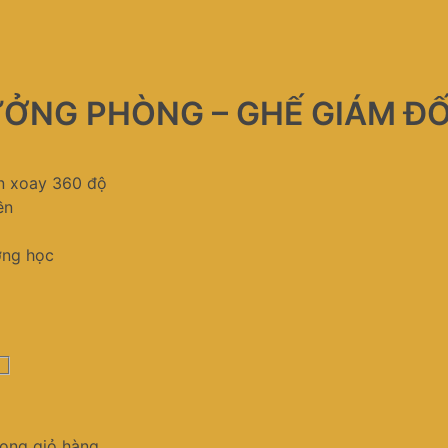
ƯỞNG PHÒNG – GHẾ GIÁM Đ
ân xoay 360 độ
ền
ờng học
ong giỏ hàng.