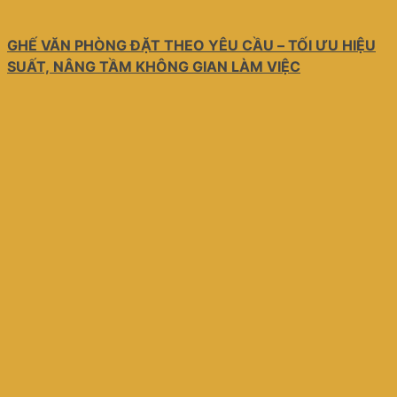
GHẾ VĂN PHÒNG ĐẶT THEO YÊU CẦU – TỐI ƯU HIỆU
SUẤT, NÂNG TẦM KHÔNG GIAN LÀM VIỆC