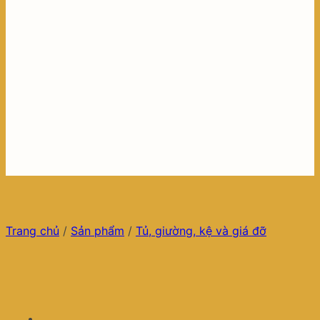
Trang chủ
/
Sản phẩm
/
Tủ, giường, kệ và giá đỡ