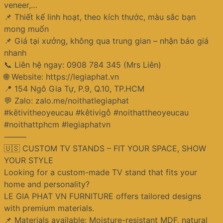
veneer,…
📌 Thiết kế linh hoạt, theo kích thước, màu sắc bạn
mong muốn
📌 Giá tại xưởng, không qua trung gian – nhận báo giá
nhanh
📞 Liên hệ ngay: 0908 784 345 (Mrs Liên)
🌐 Website: https://legiaphat.vn
📍 154 Ngô Gia Tự, P.9, Q.10, TP.HCM
💬 Zalo: zalo.me/noithatlegiaphat
#kêtivitheoyeucau #kêtivigỗ #noithattheoyeucau
#noithattphcm #legiaphatvn
⸻
🇺🇸 CUSTOM TV STANDS – FIT YOUR SPACE, SHOW
YOUR STYLE
Looking for a custom-made TV stand that fits your
home and personality?
LE GIA PHAT VN FURNITURE offers tailored designs
with premium materials.
📌 Materials available: Moisture-resistant MDF, natural