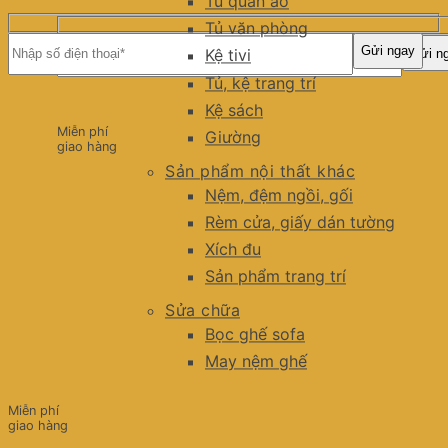
Tủ quần áo
Tủ văn phòng
Kệ tivi
Tủ, kệ trang trí
Kệ sách
Miễn phí
Giường
giao hàng
Sản phẩm nội thất khác
Nệm, đệm ngồi, gối
Rèm cửa, giấy dán tường
Xích đu
Sản phẩm trang trí
Sửa chữa
Bọc ghế sofa
May nệm ghế
Miễn phí
giao hàng