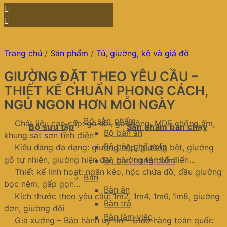
Trang chủ
/
Sản phẩm
/
Tủ, giường, kệ và giá đỡ
GIƯỜNG ĐẶT THEO YÊU CẦU –
THIẾT KẾ CHUẨN PHONG CÁCH,
NGỦ NGON HƠN MỖI NGÀY
Bộ sản phẩm
Chất liệu cao cấp: gỗ sồi, gỗ thông, MDF chống ẩm,
Bộ sưu tập
Sản phẩm bán chạy
Bộ bàn ăn
khung sắt sơn tĩnh điện
Bộ bàn ghế sofa
Kiểu dáng đa dạng: giường hộp, giường bệt, giường
gỗ tự nhiên, giường hiện đại, giường tân cổ điển…
Bộ bàn trang điểm
Thiết kế linh hoạt: ngăn kéo, hộc chứa đồ, đầu giường
Bàn
bọc nệm, gấp gọn…
Bàn ăn
Kích thước theo yêu cầu: 1m2, 1m4, 1m6, 1m8, giường
Bàn trà
đơn, giường đôi
Bàn làm việc
Giá xưởng – Bảo hành uy tín – Giao hàng toàn quốc