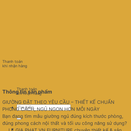
Thanh toán
khi nhận hàng
Thanh toán
Thông tin sản phẩm
khi nhận hàng
GIƯỜNG ĐẶT THEO YÊU CẦU – THIẾT KẾ CHUẨN
Tìm
PHONG CÁCH, NGỦ NGON HƠN MỖI NGÀY
kiếm:
Bạn đang tìm mẫu giường ngủ đúng kích thước phòng,
đúng phong cách nội thất và tối ưu công năng sử dụng?
LE GIA PHAT VN FURNITURE chuyên thiết kế & sản