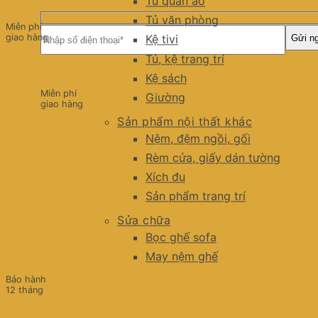
Tủ quần áo
Tủ văn phòng
Miễn phí
giao hàng
Kệ tivi
Tủ, kệ trang trí
Kệ sách
Miễn phí
Giường
giao hàng
Sản phẩm nội thất khác
Nệm, đệm ngồi, gối
Rèm cửa, giấy dán tường
Xích đu
Sản phẩm trang trí
Sửa chữa
Bọc ghế sofa
May nệm ghế
Bảo hành
12 tháng