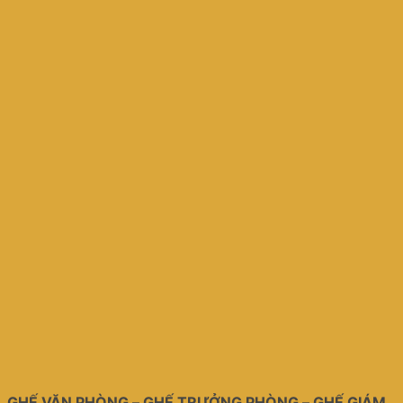
GHẾ VĂN PHÒNG – GHẾ TRƯỞNG PHÒNG – GHẾ GIÁM