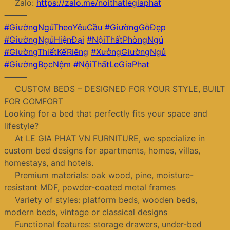
Zalo:
https://zalo.me/noithatlegiaphat
⸻
#GiườngNgủTheoYêuCầu
#GiườngGỗĐẹp
#GiườngNgủHiệnĐại
#NộiThấtPhòngNgủ
#GiườngThiếtKếRiêng
#XưởngGiườngNgủ
#GiườngBọcNệm
#NộiThấtLeGiaPhat
⸻
CUSTOM BEDS – DESIGNED FOR YOUR STYLE, BUILT
FOR COMFORT
Looking for a bed that perfectly fits your space and
lifestyle?
At LE GIA PHAT VN FURNITURE, we specialize in
custom bed designs for apartments, homes, villas,
homestays, and hotels.
Premium materials: oak wood, pine, moisture-
resistant MDF, powder-coated metal frames
Variety of styles: platform beds, wooden beds,
modern beds, vintage or classical designs
Functional features: storage drawers, under-bed