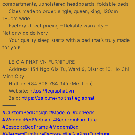
compartments, upholstered headboards, foldable beds
Sizes made to order: single, queen, king, 120cm –
180cm wide
Factory-direct pricing – Reliable warranty –
Nationwide delivery
Your quality sleep starts with a bed that’s truly made
for you!
⸻
LE GIA PHAT VN FURNITURE
Address: 154 Ngo Gia Tu, Ward 9, District 10, Ho Chi
Minh City
Hotline: +84 908 784 345 (Mrs Lien)
Website:
https://legiaphat.vn
Zalo:
https://zalo.me/noithatlegiaphat
⸻
#CustomBedDesign
#MadeToOrderBeds
#WoodenBedVietnam
#BedroomFurniture
#BespokeBedFrame
#ModernBed
#VietnamFurnitureFactory
#LeGiaPhatFurniture