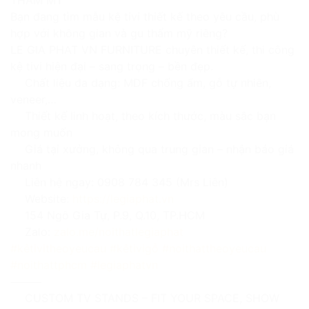
THẨM MỸ
Bạn đang tìm mẫu kệ tivi thiết kế theo yêu cầu, phù
hợp với không gian và gu thẩm mỹ riêng?
LE GIA PHAT VN FURNITURE chuyên thiết kế, thi công
kệ tivi hiện đại – sang trọng – bền đẹp.
Chất liệu đa dạng: MDF chống ẩm, gỗ tự nhiên,
veneer,…
Thiết kế linh hoạt, theo kích thước, màu sắc bạn
mong muốn
Giá tại xưởng, không qua trung gian – nhận báo giá
nhanh
Liên hệ ngay: 0908 784 345 (Mrs Liên)
Website:
https://legiaphat.vn
154 Ngô Gia Tự, P.9, Q.10, TP.HCM
Zalo:
zalo.me/noithatlegiaphat
#kêtivitheoyeucau
#kêtivigỗ
#noithattheoyeucau
#noithattphcm
#legiaphatvn
⸻
CUSTOM TV STANDS – FIT YOUR SPACE, SHOW