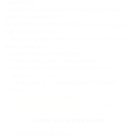
YOUR STYLE
Looking for a custom-made TV stand that fits your
home and personality?
LE GIA PHAT VN FURNITURE offers tailored designs
with premium materials.
Materials available: Moisture-resistant MDF, natural
wood, veneer, etc.
Custom size, color, and layout
Factory-direct prices – Fast quotation
Contact now: +84 908 784 345 (Mrs Liên)
Website:
https://legiaphat.vn
154 Ngo Gia Tu St., Ward 9, District 10, HCMC
Zalo:
zalo.me/noithatlegiaphat
#customtvstand
#woodentvstand
#vietnamesefurniture
#bespokefurniture
#legiaphatvn
CHÍNH SÁCH BÁN HÀNG
Chính sách bán hàng