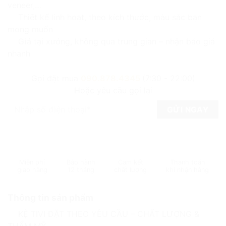
veneer,…
Thiết kế linh hoạt, theo kích thước, màu sắc bạn
mong muốn
Giá tại xưởng, không qua trung gian – nhận báo giá
nhanh
Gọi đặt mua
090.878.4345
(7:30 - 22:00)
Hoặc yêu cầu gọi lại
Miễn phí
Bảo hành
Cam kết
Thanh toán
giao hàng
12 tháng
chất lượng
khi nhận hàng
Thông tin sản phẩm
KỆ TIVI ĐẶT THEO YÊU CẦU – CHẤT LƯỢNG &