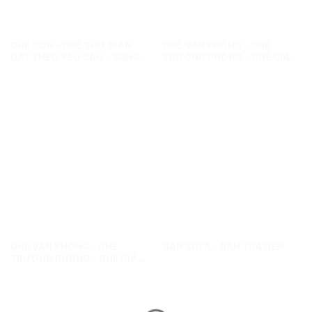
GHẾ ĐƠN – GHẾ THƯ GIÃN
GHẾ VĂN PHÒNG – GHẾ
ĐẶT THEO YÊU CẦU – SANG
TRƯỞNG PHÒNG – GHẾ GIÁM
TRỌNG & TIỆN NGHI CHO MỌI
ĐỐC
KHÔNG GIAN!
GHẾ VĂN PHÒNG – GHẾ
BÀN SOFA – BÀN TRÀ ĐẸP
TRƯỞNG PHÒNG – GHẾ GIÁM
ĐỐC