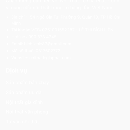
Chào mừng bạn đến với Nội Thất Lê Gia Phát - đơn
vị cung cấp nội thất trang trí hàng đầu Việt Nam.
Địa chỉ : 154 Ngô Gia Tự, Phường 9, Quận 10, TP Hồ Chí
Minh
Tài khoản VCB: 0251001552287 - LÊ THỊ BÍCH LIÊN
Hotline : 090.878.4345
Email: bichlienle83@gmail.com
Mã số thuế: 0317602772
Website: noithatlegiaphat.com
Dịch vụ
Sản phẩm bán chạy
Sản phẩm ưu đãi
Nội thất gia đình
Nội thất văn phòng
Tư vấn nội thất