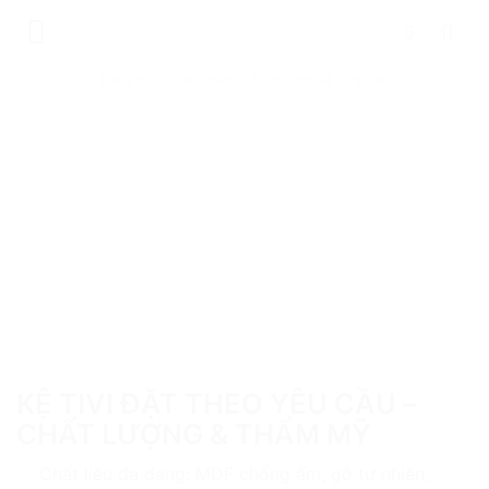
Chuyển
đến
nội
Trang chủ
/
Sản phẩm
/
Tủ, giường, kệ và giá đỡ
dung
KỆ TIVI ĐẶT THEO YÊU CẦU –
CHẤT LƯỢNG & THẨM MỸ
Chất liệu đa dạng: MDF chống ẩm, gỗ tự nhiên,