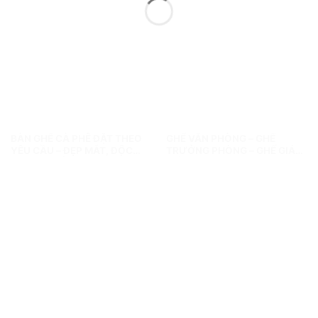
BÀN GHẾ CÀ PHÊ ĐẶT THEO
GHẾ VĂN PHÒNG – GHẾ
YÊU CẦU – ĐẸP MẮT, ĐỘC
TRƯỞNG PHÒNG – GHẾ GIÁM
ĐÁO, CHUẨN GU KHÁCH
ĐỐC
HÀNG