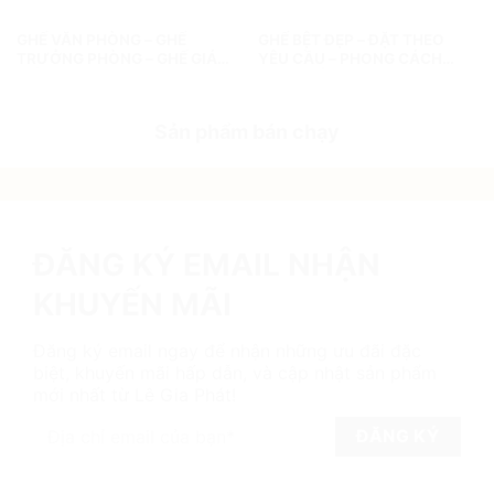
GHẾ VĂN PHÒNG – GHẾ
GHẾ BỆT ĐẸP – ĐẶT THEO
TRƯỞNG PHÒNG – GHẾ GIÁM
YÊU CẦU – PHONG CÁCH
ĐỐC
RIÊNG CỦA BẠN!
Sản phẩm bán chạy
ĐĂNG KÝ EMAIL NHẬN
KHUYẾN MÃI
Đăng ký email ngay để nhận những ưu đãi đặc
biệt, khuyến mãi hấp dẫn, và cập nhật sản phẩm
mới nhất từ Lê Gia Phát!