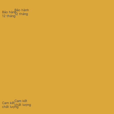
Bảo hành
Bảo hành
12 tháng
12 tháng
Cam kết
Cam kết
chất lượng
chất lượng