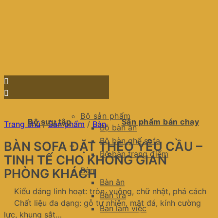
Bộ sản phẩm
Bộ sưu tập
Sản phẩm bán chạy
Trang chủ
/
Sản phẩm
/
Bàn
Bộ bàn ăn
Bộ bàn ghế sofa
BÀN SOFA ĐẶT THEO YÊU CẦU –
Bộ bàn trang điểm
TINH TẾ CHO KHÔNG GIAN
Bàn
PHÒNG KHÁCH
Bàn ăn
Kiểu dáng linh hoạt: tròn, vuông, chữ nhật, phá cách
Bàn trà
Chất liệu đa dạng: gỗ tự nhiên, mặt đá, kính cường
Bàn làm việc
lực, khung sắt…