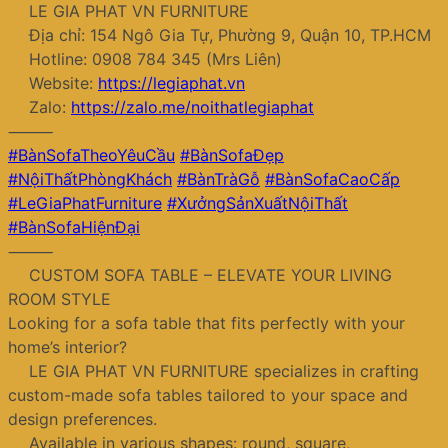
LE GIA PHAT VN FURNITURE
Địa chỉ: 154 Ngô Gia Tự, Phường 9, Quận 10, TP.HCM
Hotline: 0908 784 345 (Mrs Liên)
Website:
https://legiaphat.vn
Zalo:
https://zalo.me/noithatlegiaphat
⸻
#BànSofaTheoYêuCầu
#BànSofaĐẹp
#NộiThấtPhòngKhách
#BànTràGỗ
#BànSofaCaoCấp
#LeGiaPhatFurniture
#XưởngSảnXuấtNộiThất
#BànSofaHiệnĐại
⸻
CUSTOM SOFA TABLE – ELEVATE YOUR LIVING
ROOM STYLE
Looking for a sofa table that fits perfectly with your
home’s interior?
LE GIA PHAT VN FURNITURE specializes in crafting
custom-made sofa tables tailored to your space and
design preferences.
Available in various shapes: round, square,