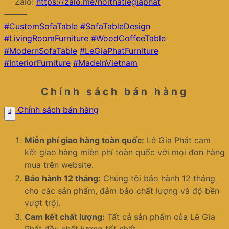
Zalo:
https://zalo.me/noithatlegiaphat
⸻
#CustomSofaTable
#SofaTableDesign
#LivingRoomFurniture
#WoodCoffeeTable
#ModernSofaTable
#LeGiaPhatFurniture
#InteriorFurniture
#MadeInVietnam
Chính sách bán hàng
Chính sách bán hàng
Miễn phí giao hàng toàn quốc:
Lê Gia Phát cam
kết giao hàng miễn phí toàn quốc với mọi đơn hàng
mua trên website.
Bảo hành 12 tháng:
Chúng tôi bảo hành 12 tháng
cho các sản phẩm, đảm bảo chất lượng và độ bền
vượt trội.
Cam kết chất lượng:
Tất cả sản phẩm của Lê Gia