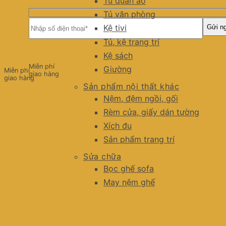
Tủ quần áo
Tủ văn phòng
Kệ tivi
Tủ, kệ trang trí
Kệ sách
Miễn phí
Giường
Miễn phí
giao hàng
giao hàng
Sản phẩm nội thất khác
Nệm, đệm ngồi, gối
Rèm cửa, giấy dán tường
Xích đu
Sản phẩm trang trí
Sửa chữa
Bọc ghế sofa
May nệm ghế