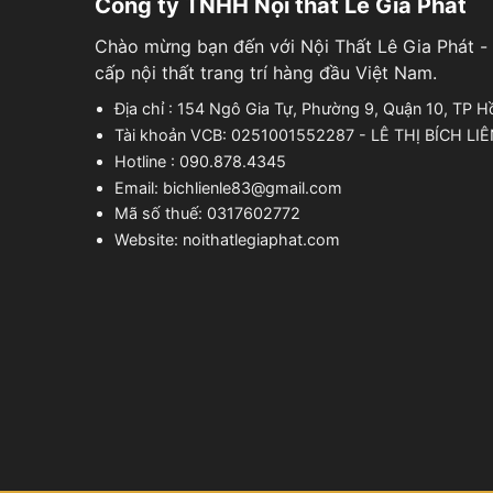
Công ty TNHH Nội thất Lê Gia Phát
Chào mừng bạn đến với Nội Thất Lê Gia Phát - 
cấp nội thất trang trí hàng đầu Việt Nam.
Địa chỉ : 154 Ngô Gia Tự, Phường 9, Quận 10, TP H
Tài khoản VCB: 0251001552287 - LÊ THỊ BÍCH LI
Hotline : 090.878.4345
Email: bichlienle83@gmail.com
Mã số thuế: 0317602772
Website: noithatlegiaphat.com