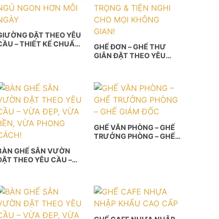
GIƯỜNG ĐẶT THEO YÊU
CẦU – THIẾT KẾ CHUẨN
GHẾ ĐƠN – GHẾ THƯ
PHONG CÁCH, NGỦ
GIÃN ĐẶT THEO YÊU
NGON HƠN MỖI NGÀY
CẦU – SANG TRỌNG &
TIỆN NGHI CHO MỌI
KHÔNG GIAN!
GHẾ VĂN PHÒNG – GHẾ
TRƯỞNG PHÒNG – GHẾ
GIÁM ĐỐC
BÀN GHẾ SÂN VƯỜN
ĐẶT THEO YÊU CẦU –
VỪA ĐẸP, VỪA BỀN,
VỪA PHONG CÁCH!