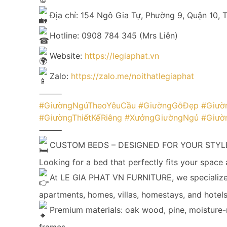
Địa chỉ: 154 Ngô Gia Tự, Phường 9, Quận 10,
Hotline: 0908 784 345 (Mrs Liên)
Website:
https://legiaphat.vn
Zalo:
https://zalo.me/noithatlegiaphat
⸻
#GiườngNgủTheoYêuCầu
#GiườngGỗĐẹp
#Giườ
#GiườngThiếtKếRiêng
#XưởngGiườngNgủ
#Giườ
⸻
CUSTOM BEDS – DESIGNED FOR YOUR STYLE
Looking for a bed that perfectly fits your space 
At LE GIA PHAT VN FURNITURE, we specialize 
apartments, homes, villas, homestays, and hotels
Premium materials: oak wood, pine, moisture
frames