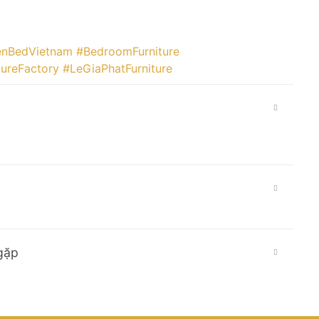
nBedVietnam
#BedroomFurniture
tureFactory
#LeGiaPhatFurniture
gặp