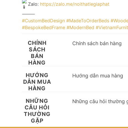
Zalo:
https://zalo.me/noithatlegiaphat
⸻
#CustomBedDesign
#MadeToOrderBeds
#Woode
#BespokeBedFrame
#ModernBed
#VietnamFurni
CHÍNH
Chính sách bán hàng
SÁCH
BÁN
HÀNG
HƯỚNG
Hướng dẫn mua hàng
DẪN MUA
HÀNG
NHỮNG
Những câu hỏi thường 
CÂU HỎI
THƯỜNG
GẶP