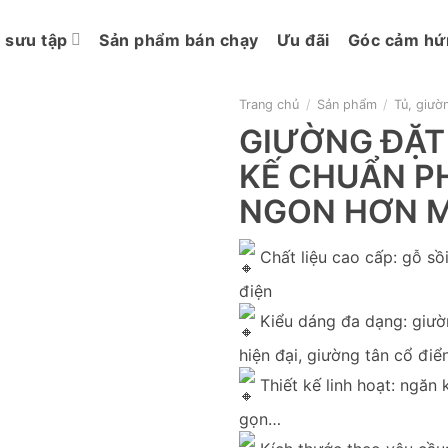
 sưu tập
Sản phẩm bán chạy
Ưu đãi
Góc cảm hứ
Trang chủ
/
Sản phẩm
/
Tủ, giườ
GIƯỜNG ĐẶT 
KẾ CHUẨN P
NGON HƠN M
Chất liệu cao cấp: gỗ sồ
điện
Kiểu dáng đa dạng: giườn
hiện đại, giường tân cổ đi
Thiết kế linh hoạt: ngăn
gọn…