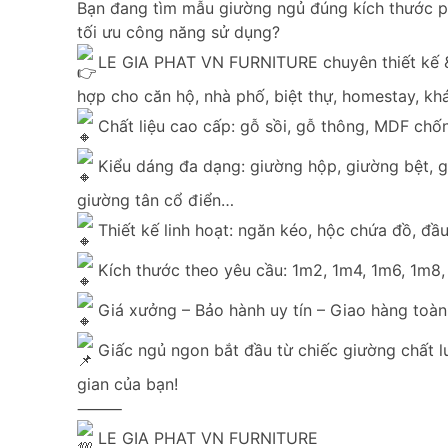
Bạn đang tìm mẫu giường ngủ đúng kích thước p
tối ưu công năng sử dụng?
LE GIA PHAT VN FURNITURE chuyên thiết kế &
hợp cho căn hộ, nhà phố, biệt thự, homestay, k
Chất liệu cao cấp: gỗ sồi, gỗ thông, MDF chốn
Kiểu dáng đa dạng: giường hộp, giường bệt, gi
giường tân cổ điển…
Thiết kế linh hoạt: ngăn kéo, hộc chứa đồ, đ
Kích thước theo yêu cầu: 1m2, 1m4, 1m6, 1m8,
Giá xưởng – Bảo hành uy tín – Giao hàng toà
Giấc ngủ ngon bắt đầu từ chiếc giường chất 
gian của bạn!
⸻
LE GIA PHAT VN FURNITURE