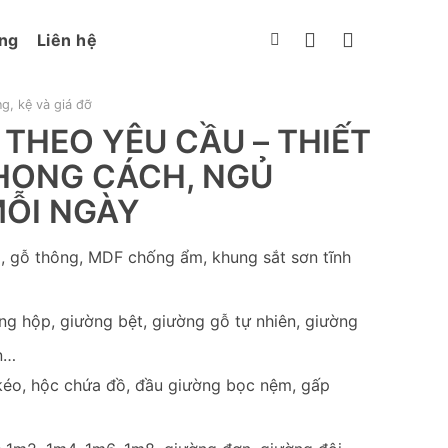
ng
Liên hệ
ng, kệ và giá đỡ
THEO YÊU CẦU – THIẾT
HONG CÁCH, NGỦ
ỖI NGÀY
i, gỗ thông, MDF chống ẩm, khung sắt sơn tĩnh
g hộp, giường bệt, giường gỗ tự nhiên, giường
ển…
 kéo, hộc chứa đồ, đầu giường bọc nệm, gấp