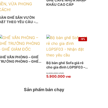
GHẾ CAFE NHỰA NHẬP
KHẨU CAO CẤP
BÀN GHẾ SÂN VƯỜN
ĐẶT THEO YÊU CẦU –
VỪA ĐẸP, VỪA BỀN,
VỪA PHONG CÁCH!
-9%
GHẾ VĂN PHÒNG – GHẾ
TRƯỞNG PHÒNG – GHẾ
Bộ bàn ghế Sofa giá rẻ
GIÁM ĐỐC
cho gia đình LGPSF03 –
Nhận đặt theo yêu cầu
Giá
Giá
6.500.000
VNĐ
5.900.000
gốc
hiện
VNĐ
là:
tại
6.500.000 VNĐ.
là:
5.900.000 VNĐ.
Sản phẩm bán chạy