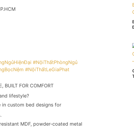
 TP.HCM
ngNgủHiệnĐại
#NộiThấtPhòngNgủ
ngBọcNệm
#NộiThấtLeGiaPhat
, BUILT FOR COMFORT
and lifestyle?
in custom bed designs for
.
-resistant MDF, powder-coated metal