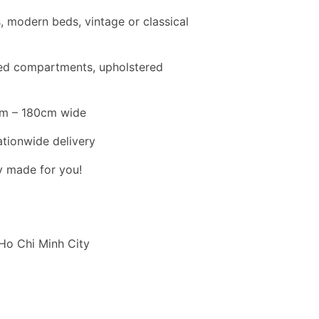
, modern beds, vintage or classical
bed compartments, upholstered
0cm – 180cm wide
ationwide delivery
ly made for you!
 Ho Chi Minh City