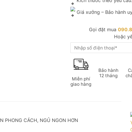
Kích thước theo yêu cầu:
Giá xưởng – Bảo hành uy
Gọi đặt mua
090.
Hoặc yê
Bảo hành
C
12 tháng
ch
Miễn phí
giao hàng
UẨN PHONG CÁCH, NGỦ NGON HƠN