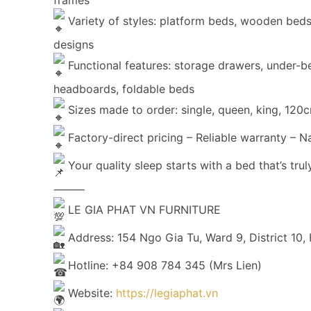
Variety of styles: platform beds, wooden beds
designs
Functional features: storage drawers, under-
headboards, foldable beds
Sizes made to order: single, queen, king, 12
Factory-direct pricing – Reliable warranty – N
Your quality sleep starts with a bed that’s tru
⸻
LE GIA PHAT VN FURNITURE
Address: 154 Ngo Gia Tu, Ward 9, District 10,
Hotline: +84 908 784 345 (Mrs Lien)
Website:
https://legiaphat.vn